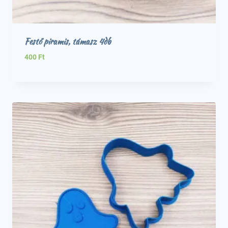
Festő piramis, támasz 4db
400
Ft