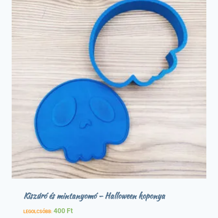
Kiszúró és mintanyomó – Halloween koponya
400
Ft
LEGOLCSÓBB: