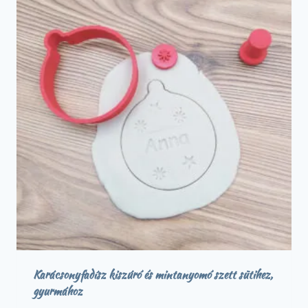
Karácsonyfadísz kiszúró és mintanyomó szett sütihez,
gyurmához