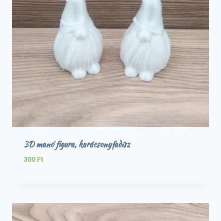
3D manó figura, karácsonyfadísz
300
Ft