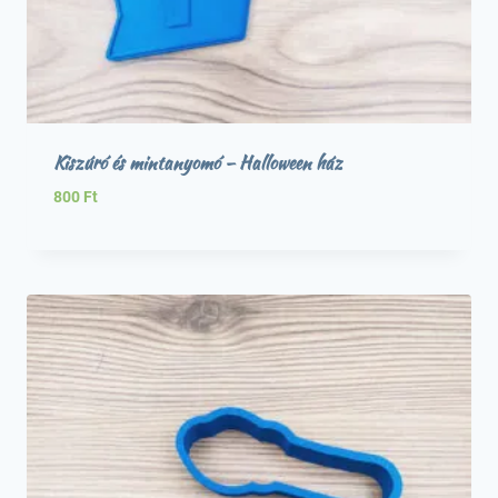
Kiszúró és mintanyomó – Halloween ház
800
Ft