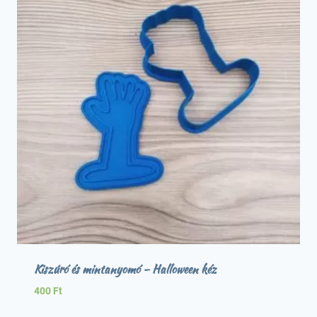
Kiszúró és mintanyomó – Halloween kéz
400
Ft