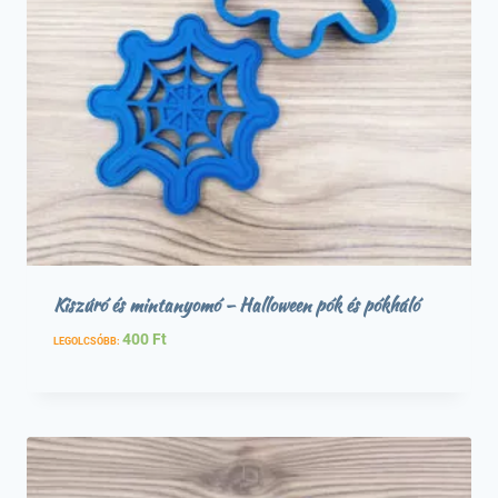
Kiszúró és mintanyomó – Halloween pók és pókháló
400
Ft
LEGOLCSÓBB: