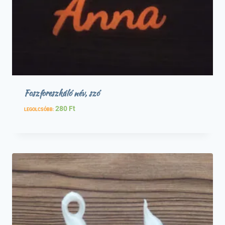
Foszforeszkáló név, szó
280
Ft
LEGOLCSÓBB: