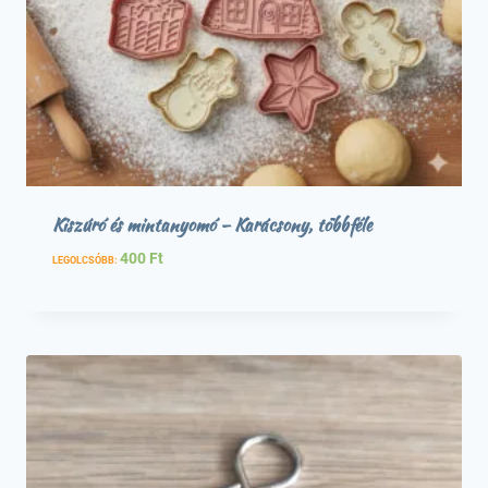
Kiszúró és mintanyomó – Karácsony, többféle
400
Ft
LEGOLCSÓBB: