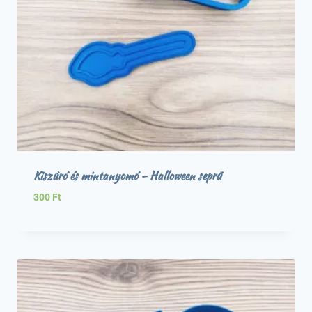
Kiszúró és mintanyomó – Halloween seprű
300
Ft