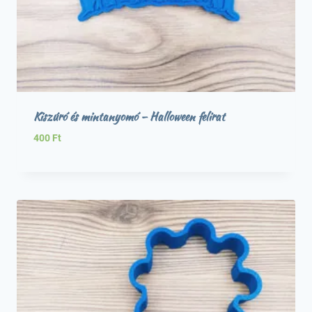
Kiszúró és mintanyomó – Halloween felirat
400
Ft