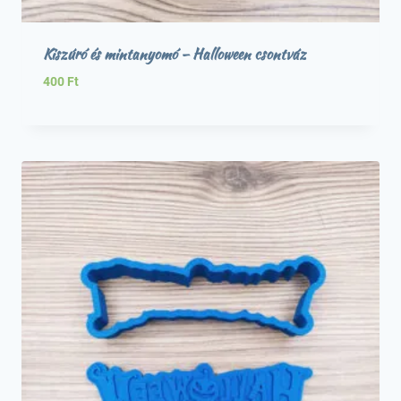
Kiszúró és mintanyomó – Halloween csontváz
400
Ft