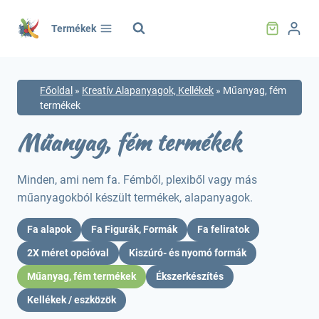
Skip
to
Termékek
content
Főoldal
»
Kreatív Alapanyagok, Kellékek
»
Műanyag, fém
termékek
Műanyag, fém termékek
Minden, ami nem fa. Fémből, plexiből vagy más
műanyagokból készült termékek, alapanyagok.
Fa alapok
Fa Figurák, Formák
Fa feliratok
2X méret opcióval
Kiszúró- és nyomó formák
Műanyag, fém termékek
Ékszerkészítés
Kellékek / eszközök