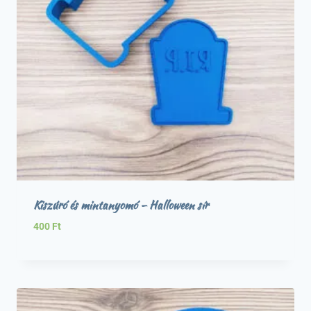
Kiszúró és mintanyomó – Halloween sír
400
Ft