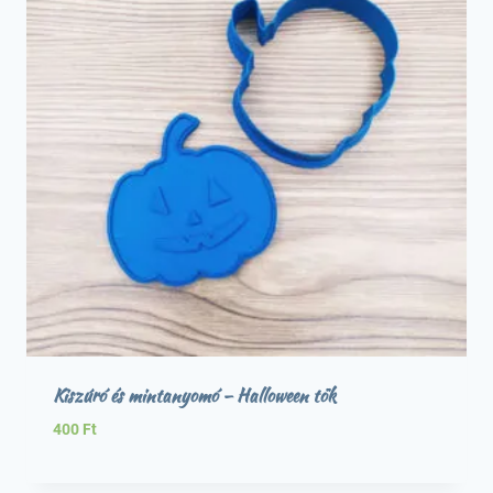
Kiszúró és mintanyomó – Halloween tök
400
Ft