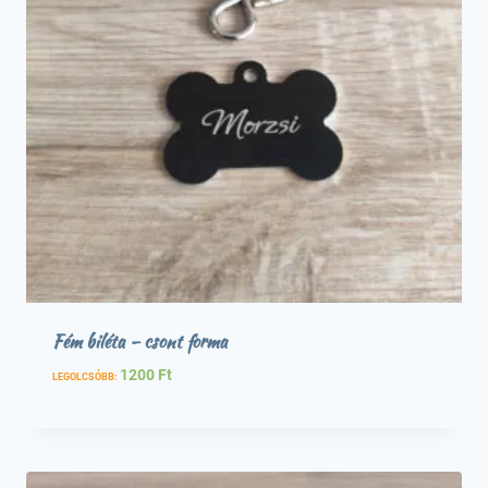
Fém biléta – csont forma
1200
Ft
LEGOLCSÓBB: