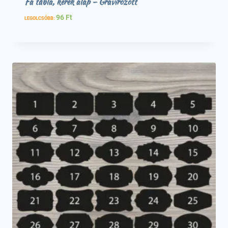
Fa tábla, kerek alap – Gravírozott
96
Ft
LEGOLCSÓBB: