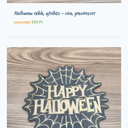
Halloween tábla, ajtódísz – cica, gravírozott
500
Ft
LEGOLCSÓBB: