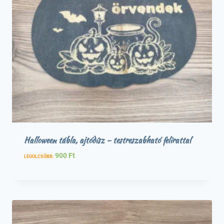
Halloween tábla, ajtódísz – testreszabható felirattal
900
Ft
LEGOLCSÓBB: