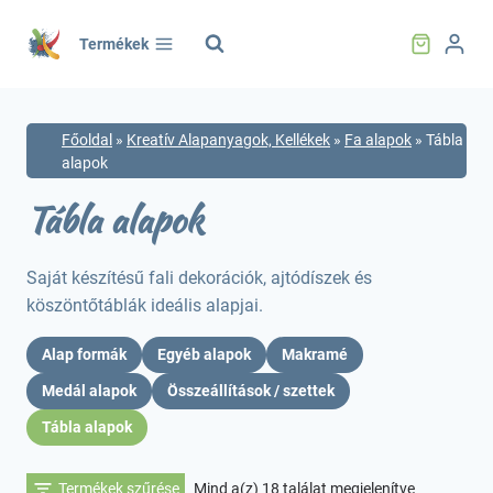
Skip
to
Termékek
content
Főoldal
»
Kreatív Alapanyagok, Kellékek
»
Fa alapok
»
Tábla
alapok
Tábla alapok
Saját készítésű fali dekorációk, ajtódíszek és
köszöntőtáblák ideális alapjai.
Alap formák
Egyéb alapok
Makramé
Medál alapok
Összeállítások / szettek
Tábla alapok
Sorted
Termékek szűrése
Mind a(z) 18 találat megjelenítve