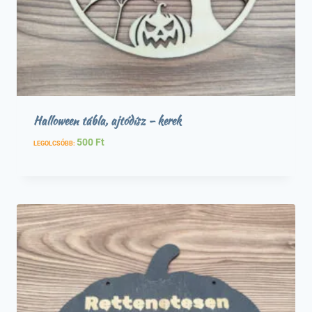
Halloween tábla, ajtódísz – kerek
500
Ft
LEGOLCSÓBB: