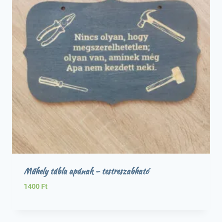
Műhely tábla apának – testreszabható
1400
Ft