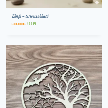
Életfa – testreszabható
455
Ft
LEGOLCSÓBB: