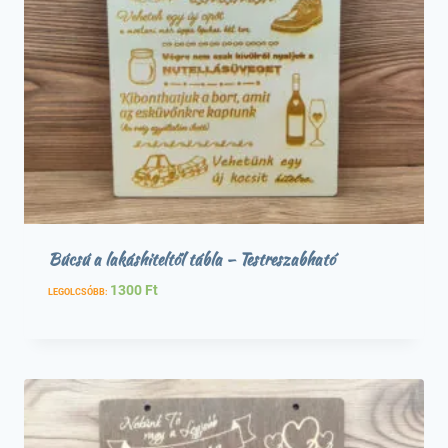
Búcsú a lakáshiteltől tábla – Testreszabható
1300
Ft
LEGOLCSÓBB: