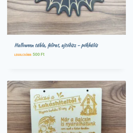
Halloween tábla, felirat, ajtódísz – pókhálós
500
Ft
LEGOLCSÓBB: