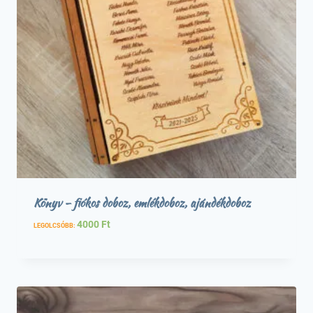
Könyv – fiókos doboz, emlékdoboz, ajándékdoboz
4000
Ft
LEGOLCSÓBB: