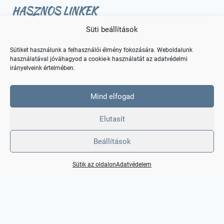
HASZNOS LINKEK
Süti beállítások
Fiókom / Regisztráció
Sütiket használunk a felhasználói élmény fokozására. Weboldalunk
Hűségpontjaim
használatával jóváhagyod a cookie-k használatát az adatvédelmi
Rendeléseim
irányelveink értelmében.
Rendeléstől való elállás
Mind elfogad
KAPCSOLAT
Elutasít
Beállítások
Elérhetőségek
Sütik az oldalon
Adatvédelem