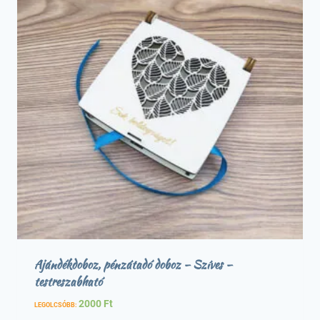
Ajándékdoboz, pénzátadó doboz – Szíves –
testreszabható
2000
Ft
LEGOLCSÓBB: