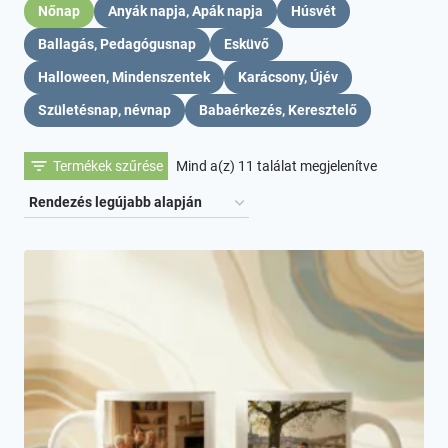
Nőnap
Anyák napja, Apák napja
Húsvét
Ballagás, Pedagógusnap
Esküvő
Halloween, Mindenszentek
Karácsony, Újév
Születésnap, névnap
Babaérkezés, Keresztelő
Sorted
Termékek szűrése
Mind a(z) 11 találat megjelenítve
by
latest