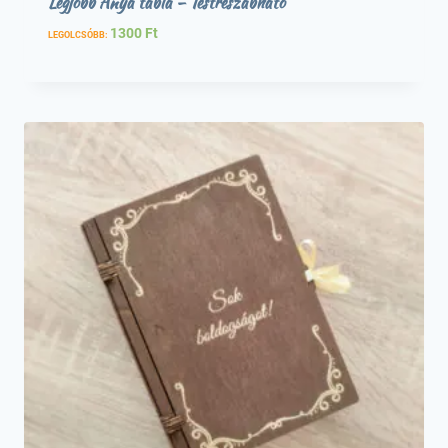
Legjobb Anya tábla – Testreszabható
1300
Ft
LEGOLCSÓBB: