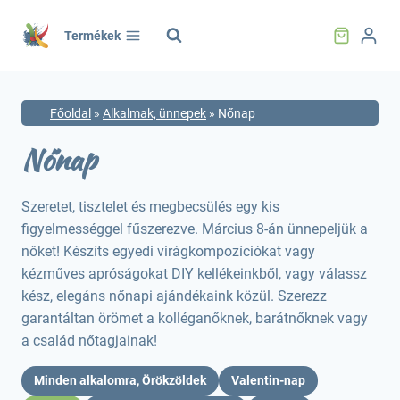
Skip
to
Termékek
content
Főoldal
»
Alkalmak, ünnepek
»
Nőnap
Nőnap
Szeretet, tisztelet és megbecsülés egy kis
figyelmességgel fűszerezve. Március 8-án ünnepeljük a
nőket! Készíts egyedi virágkompozíciókat vagy
kézműves apróságokat DIY kellékeinkből, vagy válassz
kész, elegáns nőnapi ajándékaink közül. Szerezz
garantáltan örömet a kolléganőknek, barátnőknek vagy
a család nőtagjainak!
Minden alkalomra, Örökzöldek
Valentin-nap