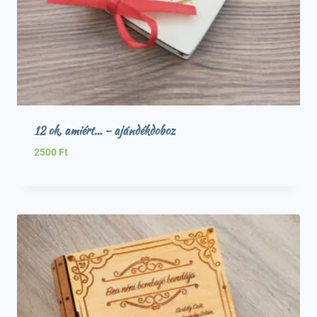
12 ok, amiért… – ajándékdoboz
2500
Ft