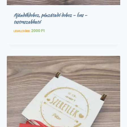
Ajándékdoboz, pénzátadó doboz – Íves –
testreszabható
2000
Ft
LEGOLCSÓBB: