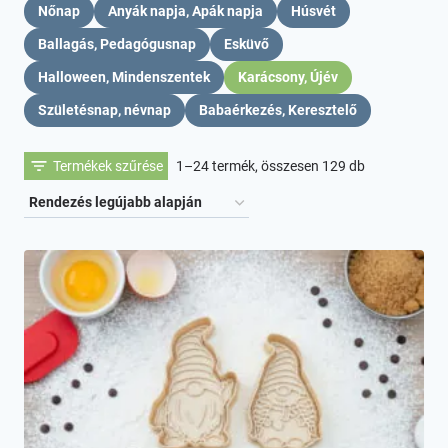
Nőnap
Anyák napja, Apák napja
Húsvét
Ballagás, Pedagógusnap
Esküvő
Halloween, Mindenszentek
Karácsony, Újév
Születésnap, névnap
Babaérkezés, Keresztelő
Sorted
Termékek szűrése
1–24 termék, összesen 129 db
by
latest