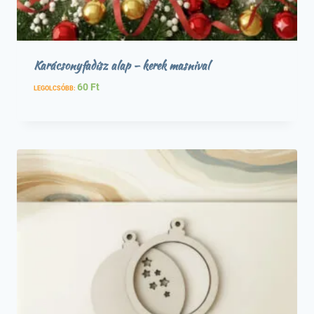
Karácsonyfadísz alap – kerek masnival
60
Ft
LEGOLCSÓBB: