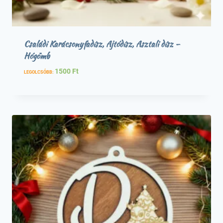
Családi Karácsonyfadísz, Ajtódísz, Asztali dísz –
Hógömb
1500
Ft
LEGOLCSÓBB: