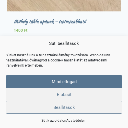
Műhely tábla apának – testreszabható
1400
Ft
Süti beállítások
Sütiket használunk a felhasználói élmény fokozására. Weboldalunk
használatával jóváhagyod a cookie-k használatát az adatvédelmi
1
2
3
4
5
6
→
irányelveink értelmében.
Mind elfogad
INFORMÁCIÓ
Elutasít
Beállítások
Szállítás és fizetés
Sütik az oldalon
Sütik az oldalon
Adatvédelem
Általános szerződési feltételek