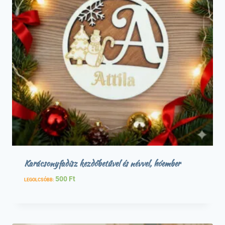
Karácsonyfadísz kezdőbetűvel és névvel, hóember
500
Ft
LEGOLCSÓBB: