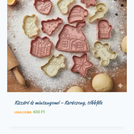
Kiszúró és mintanyomó – Karácsony, többféle
400
Ft
LEGOLCSÓBB: