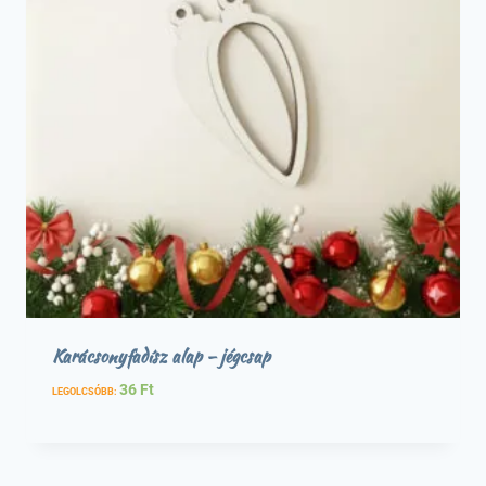
Karácsonyfadísz alap – jégcsap
36
Ft
LEGOLCSÓBB: