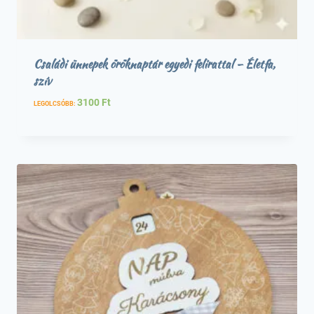
Családi ünnepek öröknaptár egyedi felirattal – Életfa,
szív
3100
Ft
LEGOLCSÓBB: