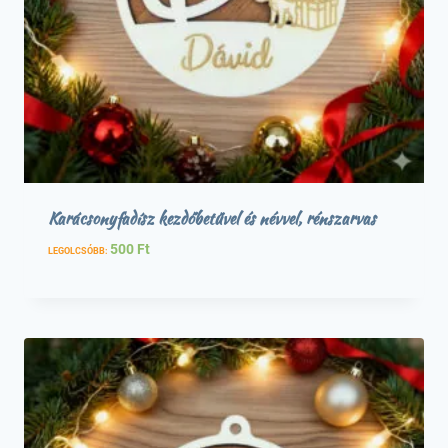
Karácsonyfadísz kezdőbetűvel és névvel, rénszarvas
500
Ft
LEGOLCSÓBB: