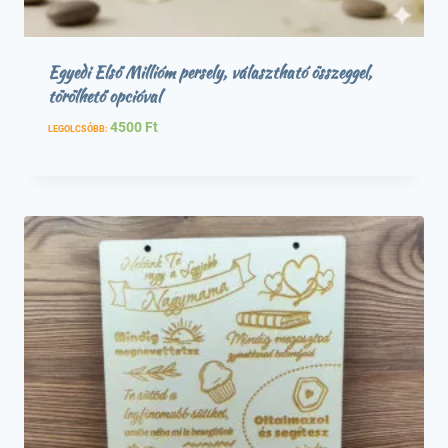
Egyedi Első Millióm persely, választható összeggel,
törölhető opcióval
4500
Ft
LEGOLCSÓBB: