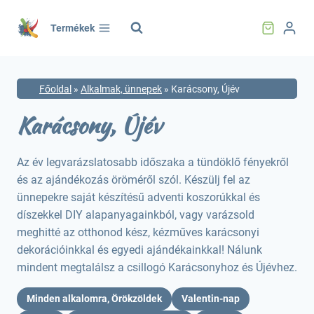
Skip
to
Termékek
content
Főoldal
»
Alkalmak, ünnepek
»
Karácsony, Újév
Karácsony, Újév
Az év legvarázslatosabb időszaka a tündöklő fényekről
és az ajándékozás öröméről szól. Készülj fel az
ünnepekre saját készítésű adventi koszorúkkal és
díszekkel DIY alapanyagainkból, vagy varázsold
meghitté az otthonod kész, kézműves karácsonyi
dekorációinkkal és egyedi ajándékainkkal! Nálunk
mindent megtalálsz a csillogó Karácsonyhoz és Újévhez.
Minden alkalomra, Örökzöldek
Valentin-nap