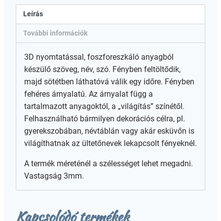
Leírás
További információk
3D nyomtatással, foszforeszkáló anyagból
készülő szöveg, név, szó. Fényben feltöltődik,
majd sötétben láthatóvá válik egy időre. Fényben
fehéres árnyalatú. Az árnyalat függ a
tartalmazott anyagoktól, a „világítás” színétől.
Felhasználható bármilyen dekorációs célra, pl.
gyerekszobában, névtáblán vagy akár esküvőn is
világíthatnak az ültetőnevek lekapcsolt fényeknél.
A termék méreténél a szélességet lehet megadni.
Vastagság 3mm.
Kapcsolódó termékek