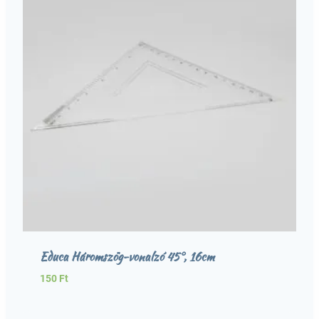
Educa Háromszög-vonalzó 45°, 16cm
150
Ft