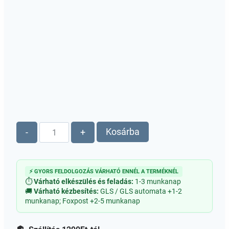
Foszforeszkáló
Kosárba
-
+
név,
szó
mennyiség
⚡ GYORS FELDOLGOZÁS VÁRHATÓ ENNÉL A TERMÉKNÉL
⏱
Várható elkészülés és feladás:
1-3 munkanap
🚚
Várható kézbesítés:
GLS / GLS automata +1-2
munkanap; Foxpost +2-5 munkanap