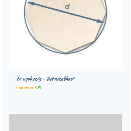
Fa nyolcszög – Testreszabható
8
Ft
LEGOLCSÓBB: