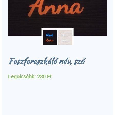
Foszforeszkáló név, szó
Legolcsóbb:
280
Ft