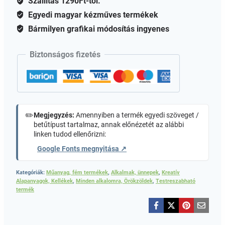
Szállítás 1290Ft-tól.
Egyedi magyar kézműves termékek
Bármilyen grafikai módosítás ingyenes
Biztonságos fizetés
✏️
Megjegyzés:
Amennyiben a termék egyedi szöveget /
betűtípust tartalmaz, annak előnézetét az alábbi
linken tudod ellenőrizni:
Google Fonts megnyitása ↗
Kategóriák:
Műanyag, fém termékek
,
Alkalmak, ünnepek
,
Kreatív
Alapanyagok, Kellékek
,
Minden alkalomra, Örökzöldek
,
Testreszabható
termék