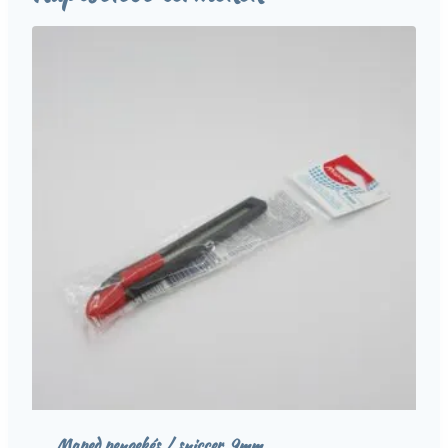
Maped pengekés / sniccer, 9mm