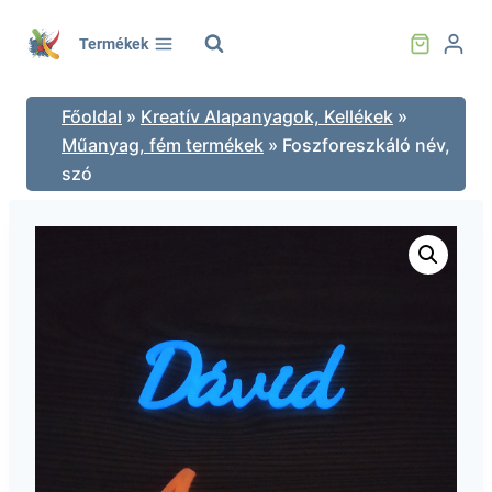
Skip
to
Termékek
content
Főoldal
»
Kreatív Alapanyagok, Kellékek
»
Műanyag, fém termékek
»
Foszforeszkáló név,
szó