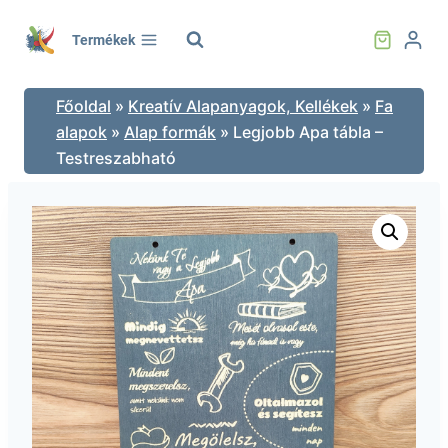
Skip
to
Termékek
content
Főoldal
»
Kreatív Alapanyagok, Kellékek
»
Fa
alapok
»
Alap formák
»
Legjobb Apa tábla –
Testreszabható