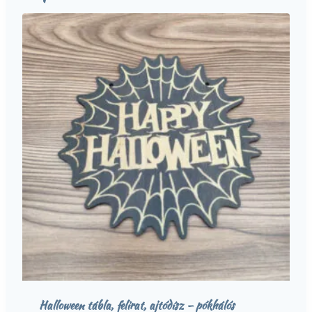
Halloween tábla, felirat, ajtódísz – pókhálós