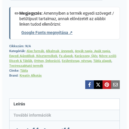
✏️
Megjegyzés:
Amennyiben a termék egyedi szöveget /
betűtípust tartalmaz, annak előnézetét az alábbi
linken tudod ellenőrizni:
Google Fonts megnyitása ↗
Cikkszám:
N/A
Kategóriák:
Alap formák
,
Alkalmak, ünnepek
,
Anyák napja, Apák napja
,
Egyedi Ajándékok, Késztermékek
,
Fa alapok
,
Karácsony, Újév
,
Névre szóló
Díszek & Táblák
,
Otthon, Dekoráció
,
Születésnap, névnap
,
Tábla alapok
,
Testreszabható termék
Címke:
Tábla
Brand:
Kreatív Alkotás
Leírás
További információk