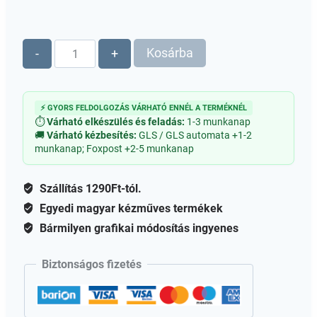
Legjobb
Kosárba
-
+
Apa
tábla
-
⚡ GYORS FELDOLGOZÁS VÁRHATÓ ENNÉL A TERMÉKNÉL
Testreszabható
⏱
Várható elkészülés és feladás:
1-3 munkanap
mennyiség
🚚
Várható kézbesítés:
GLS / GLS automata +1-2
munkanap; Foxpost +2-5 munkanap
Szállítás 1290Ft-tól.
Egyedi magyar kézműves termékek
Bármilyen grafikai módosítás ingyenes
Biztonságos fizetés