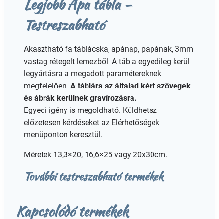
Legjobb Apa tábla –
Testreszabható
Akasztható fa táblácska, apánap, papának, 3mm
vastag rétegelt lemezből. A tábla egyedileg kerül
legyártásra a megadott paramétereknek
megfelelően.
A táblára az általad kért szövegek
és ábrák kerülnek gravírozásra.
Egyedi igény is megoldható. Küldhetsz
előzetesen kérdéseket az Elérhetőségek
menüponton keresztül.
Méretek 13,3×20, 16,6×25 vagy 20x30cm.
További testreszabható termékek
Kapcsolódó termékek