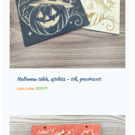
Halloween tábla, ajtódísz – tök, gravírozott
500
Ft
LEGOLCSÓBB: