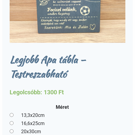
Legjobb Apa tábla –
Testreszabható
Legolcsóbb:
1300
Ft
Méret
13,3x20cm
16,6x25cm
20x30cm