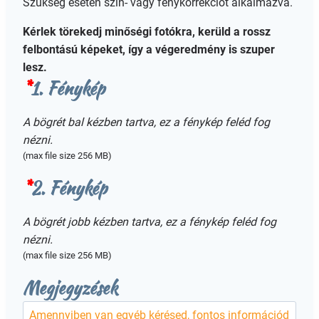
Szükség esetén szín- vagy fénykorrekciót alkalmazva.
Kérlek törekedj minőségi fotókra, kerüld a rossz
felbontású képeket, így a végeredmény is szuper
lesz.
*
1. Fénykép
A bögrét bal kézben tartva, ez a fénykép feléd fog
nézni.
(max file size 256 MB)
*
2. Fénykép
A bögrét jobb kézben tartva, ez a fénykép feléd fog
nézni.
(max file size 256 MB)
Megjegyzések