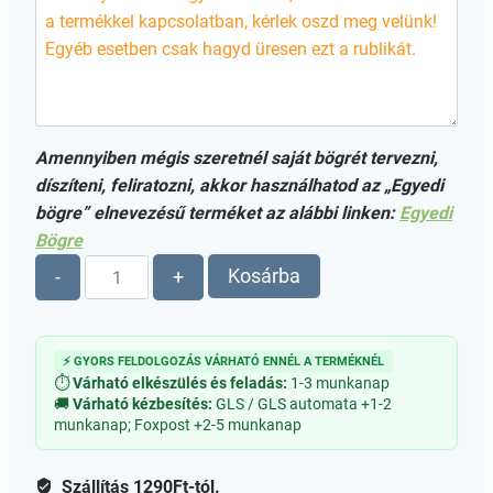
Amennyiben mégis szeretnél saját bögrét tervezni,
díszíteni, feliratozni, akkor használhatod az „Egyedi
bögre” elnevezésű terméket az alábbi linken:
Egyedi
Bögre
Egyedi
Kosárba
-
+
bögre
-
2
⚡ GYORS FELDOLGOZÁS VÁRHATÓ ENNÉL A TERMÉKNÉL
fényképpel
⏱
Várható elkészülés és feladás:
1-3 munkanap
mennyiség
🚚
Várható kézbesítés:
GLS / GLS automata +1-2
munkanap; Foxpost +2-5 munkanap
Szállítás 1290Ft-tól.