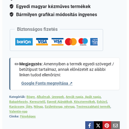
Egyedi magyar kézműves termékek
Bármilyen grafikai módosítás ingyenes
Biztonságos fizetés
✏️
Megjegyzés:
Amennyiben a termék egyedi szöveget /
betűtípust tartalmaz, annak előnézetét az alábbi
linken tudod ellenőrizni:
Google Fonts megnyitása ↗
Kategóriák:
Bögre
,
Alkalmak, ünnepek
,
Anyák napja, Apák napja
,
Babaérkezés, Keresztelő
,
Egyedi Ajándékok, Késztermékek
,
Esküvő
,
Karácsony, Újév
,
Nőnap
,
Születésnap, névnap
,
Testreszabható termék
,
Valentin-nap
Címke:
Fényképes