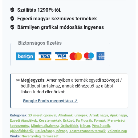
Esküvő,
Valentin
Szállítás 1290Ft-tól.
mennyiség
Egyedi magyar kézműves termékek
Bármilyen grafikai módosítás ingyenes
Biztonságos fizetés
✏️
Megjegyzés:
Amennyiben a termék egyedi szöveget /
betűtípust tartalmaz, annak előnézetét az alábbi
linken tudod ellenőrizni:
Google Fonts megnyitása ↗
Kategóriák:
2X méret opcióval
,
Alkalmak, ünnepek
,
Anyák napja, Apák napja
,
Egyedi Ajándékok, Késztermékek
,
Esküvő
,
Fa Figurák, Formák
,
Mennyiségi
kedvezmény
,
Minden alkalomra, Örökzöldek
,
Nőnap
,
Pénzátadók,
Ajándékkísérők
,
Születésnap, névnap
,
Testreszabható termék
,
Valentin-nap
Címke:
Növényvilág, természet