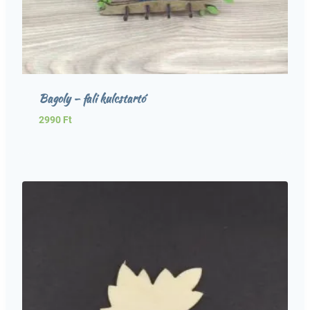
Bagoly – fali kulcstartó
2990
Ft