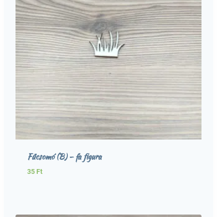
Fűcsomó (B) – fa figura
35
Ft