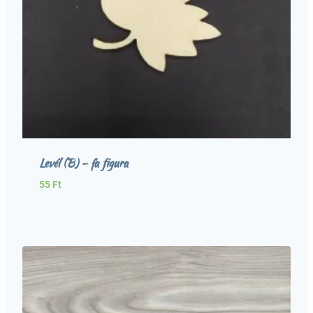
Levél (B) – fa figura
55
Ft