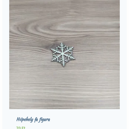
Hópehely fa figura
70
Ft