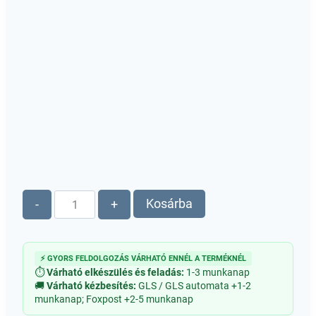
Alkalmi
Kosárba
-
+
ajándék,
dísz
-
⚡ GYORS FELDOLGOZÁS VÁRHATÓ ENNÉL A TERMÉKNÉL
Nőnap,
⏱
Várható elkészülés és feladás:
1-3 munkanap
Anyák
🚚
Várható kézbesítés:
GLS / GLS automata +1-2
munkanap; Foxpost +2-5 munkanap
napja,