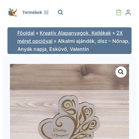
Skip
to
Termékek
content
Főoldal
»
Kreatív Alapanyagok, Kellékek
»
2X
méret opcióval
»
Alkalmi ajándék, dísz – Nőnap,
Anyák napja, Esküvő, Valentin