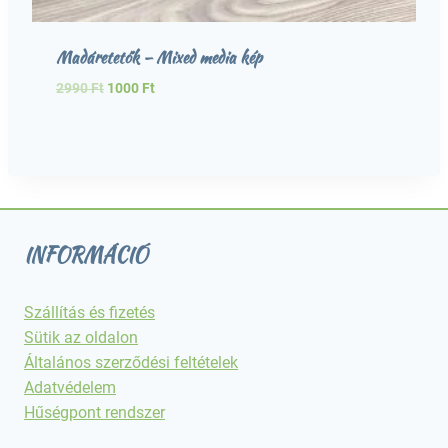
Madáretetők – Mixed media kép
Original
Current
2990
Ft
1000
Ft
price
price
was:
is:
2990 Ft.
1000 Ft.
INFORMÁCIÓ
Szállítás és fizetés
Sütik az oldalon
Általános szerződési feltételek
Adatvédelem
Hűségpont rendszer