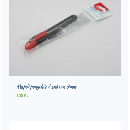
Maped pengekés / sniccer, 9mm
200
Ft