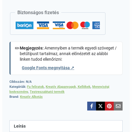
Biztonságos fizetés
✏️
Megjegyzés:
Amennyiben a termék egyedi szöveget /
betűtípust tartalmaz, annak előnézetét az alábbi
linken tudod ellenőrizni:
Google Fonts megnyitása ↗
Cikkszám:
N/A
Kategóriák:
Fa feliratok
,
Kreatív Alapanyagok, Kellékek
,
Mennyiségi
kedvezmény
,
Testreszabható termék
Brand:
Kreatív Alkotás
Leírás