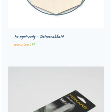
Fa nyolcszög – Testreszabható
8
Ft
LEGOLCSÓBB: