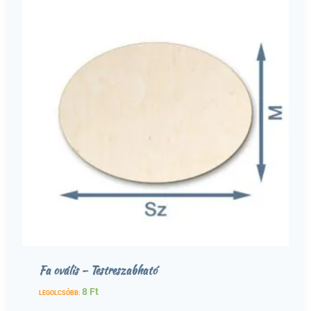
Fa ovális – Testreszabható
8
Ft
LEGOLCSÓBB: