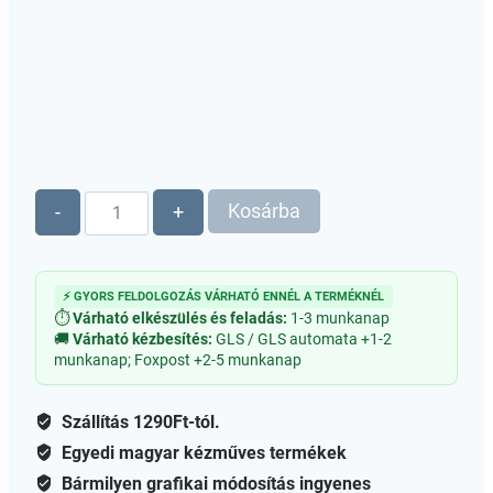
Otthon
Kosárba
-
+
Édes
Otthon
fa
⚡ GYORS FELDOLGOZÁS VÁRHATÓ ENNÉL A TERMÉKNÉL
felirat
⏱
Várható elkészülés és feladás:
1-3 munkanap
mennyiség
🚚
Várható kézbesítés:
GLS / GLS automata +1-2
munkanap; Foxpost +2-5 munkanap
Szállítás 1290Ft-tól.
Egyedi magyar kézműves termékek
Bármilyen grafikai módosítás ingyenes