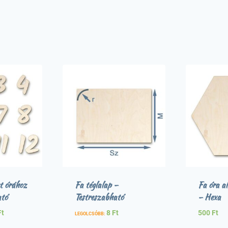
t órához
Fa téglalap –
Fa óra 
ató
Testreszabható
– Hexa
Ft
8
Ft
500
Ft
LEGOLCSÓBB: