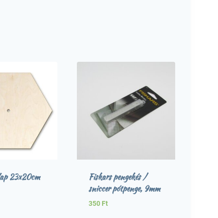
alap 23x20cm
Fiskars pengekés /
sniccer pótpenge, 9mm
350
Ft