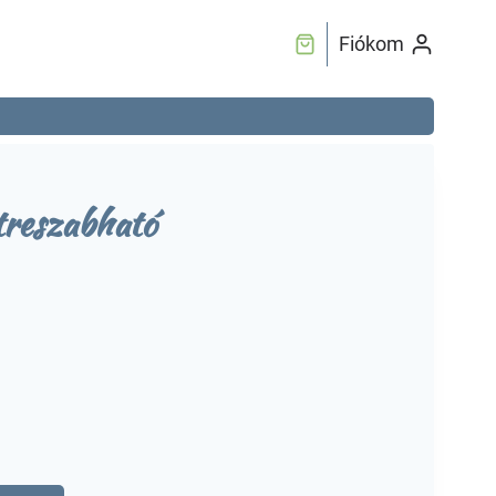
Fiókom
treszabható