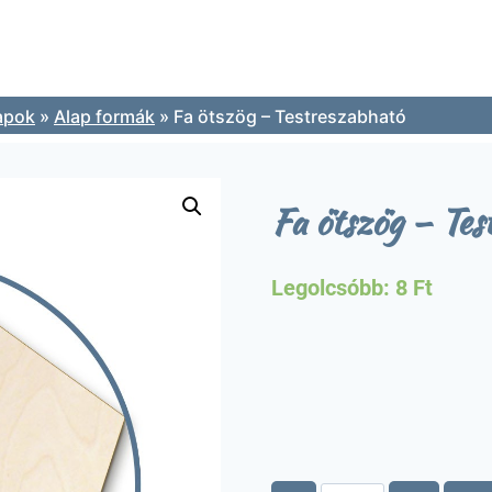
apok
»
Alap formák
»
Fa ötszög – Testreszabható
Fa ötszög – Tes
Legolcsóbb:
8
Ft