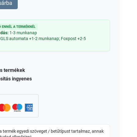
sárba
 ENNÉL A TERMÉKNÉL
adás:
1-3 munkanap
 GLS automata +1-2 munkanap; Foxpost +2-5
s termékek
sítás ingyenes
 termék egyedi szöveget / betűtípust tartalmaz, annak