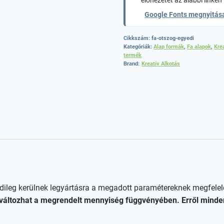
előnézetét az alábbi linken 
Google Fonts megnyitás
Cikkszám:
fa-otszog-egyedi
Kategóriák:
Alap formák
,
Fa alapok
,
Kre
termék
Brand:
Kreatív Alkotás
dileg kerülnek legyártásra a megadott paramétereknek megfelel
deje változhat a megrendelt mennyiség függvényében. Erről min