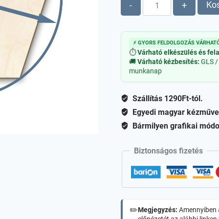
Fa
Ko
-
+
ötszög
-
Testreszabható
⚡ GYORS FELDOLGOZÁS VÁRHATÓ
mennyiség
⏱
Várható elkészülés és fel
🚚
Várható kézbesítés:
GLS /
munkanap
Szállítás 1290Ft-tól.
Egyedi magyar kézműve
Bármilyen grafikai módo
Biztonságos fizetés
✏️
Megjegyzés:
Amennyiben a