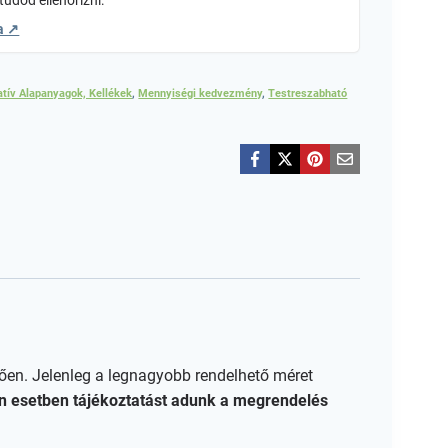
tudod ellenőrizni:
a ↗
atív Alapanyagok, Kellékek
,
Mennyiségi kedvezmény
,
Testreszabható
ően. Jelenleg a legnagyobb rendelhető méret
den esetben tájékoztatást adunk a megrendelés