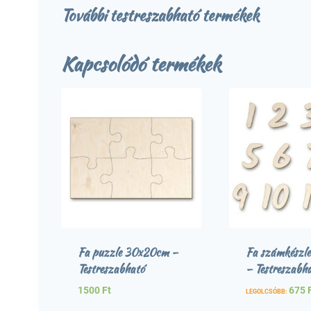
További testreszabható termékek
Kapcsolódó termékek
Fa puzzle 30x20cm –
Fa számkészle
Testreszabható
– Testreszabh
1500
Ft
675
LEGOLCSÓBB: