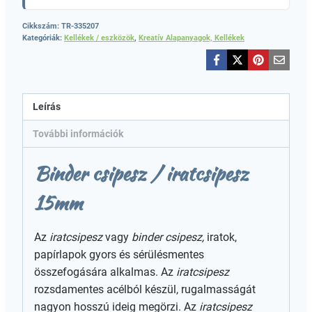
Cikkszám:
TR-335207
Kategóriák:
Kellékek / eszközök
,
Kreatív Alapanyagok, Kellékek
Leírás
További információk
Binder csipesz / iratcsipesz
15mm
Az
iratcsipesz
vagy
binder csipesz,
iratok,
papírlapok gyors és sérülésmentes
összefogására alkalmas. Az
iratcsipesz
rozsdamentes acélból készül, rugalmasságát
nagyon hosszú ideig megörzi. Az
iratcsipesz