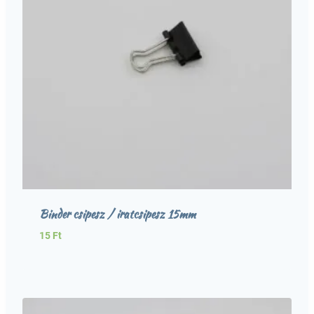
Binder csipesz / iratcsipesz 15mm
15
Ft