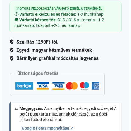
iratcsipesz
⚡ GYORS FELDOLGOZÁS VÁRHATÓ ENNÉL A TERMÉKNÉL
25mm
⏱
Várható elkészülés és feladás:
1-3 munkanap
mennyiség
🚚
Várható kézbesítés:
GLS / GLS automata +1-2
munkanap; Foxpost +2-5 munkanap
Szállítás 1290Ft-tól.
Egyedi magyar kézműves termékek
Bármilyen grafikai módosítás ingyenes
Biztonságos fizetés
✏️
Megjegyzés:
Amennyiben a termék egyedi szöveget /
betűtípust tartalmaz, annak előnézetét az alábbi
linken tudod ellenőrizni:
Google Fonts megnyitása ↗