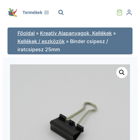
Skip
to
Termékek
content
Főoldal
»
Kreatív Alapanyagok, Kellékek
»
Kellékek / eszközök
»
Binder csipesz /
iratcsipesz 25mm