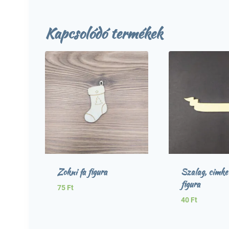
Kapcsolódó termékek
Zokni fa figura
Szalag, cimke 
figura
75
Ft
40
Ft