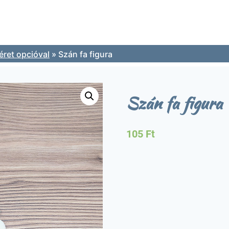
ret opcióval
»
Szán fa figura
Szán fa figura
105
Ft