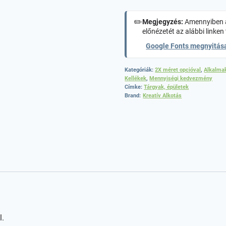
✏️
Megjegyzés:
Amennyiben a
előnézetét az alábbi linken 
Google Fonts megnyitás
Kategóriák:
2X méret opcióval
,
Alkalma
Kellékek
,
Mennyiségi kedvezmény
Címke:
Tárgyak, épületek
Brand:
Kreatív Alkotás
l.