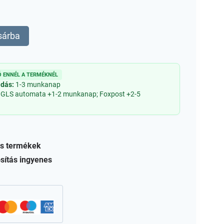
sárba
 ENNÉL A TERMÉKNÉL
adás:
1-3 munkanap
 GLS automata +1-2 munkanap; Foxpost +2-5
s termékek
sítás ingyenes