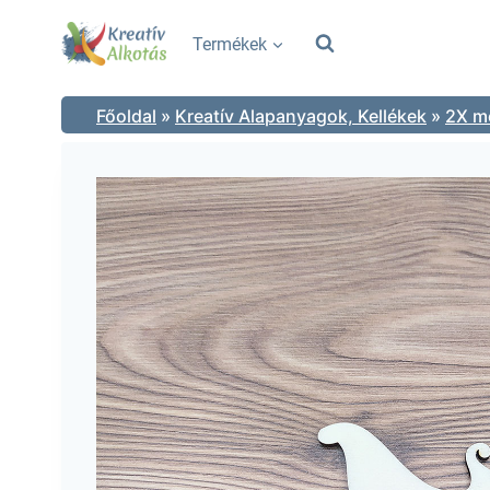
Skip
to
Termékek
content
Főoldal
»
Kreatív Alapanyagok, Kellékek
»
2X mé