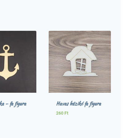
a – fa figura
Havas házikó fa figura
260
Ft