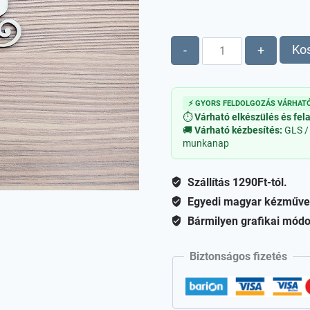
Szán
Ko
-
+
fa
figura
mennyiség
⚡ GYORS FELDOLGOZÁS VÁRHATÓ
⏱
Várható elkészülés és fel
🚚
Várható kézbesítés:
GLS /
munkanap
Szállítás 1290Ft-tól.
Egyedi magyar kézműve
Bármilyen grafikai módo
Biztonságos fizetés