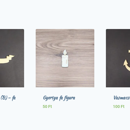
(B) – fa
Gyertya fa figura
Vasmacsk
50
Ft
100
Ft