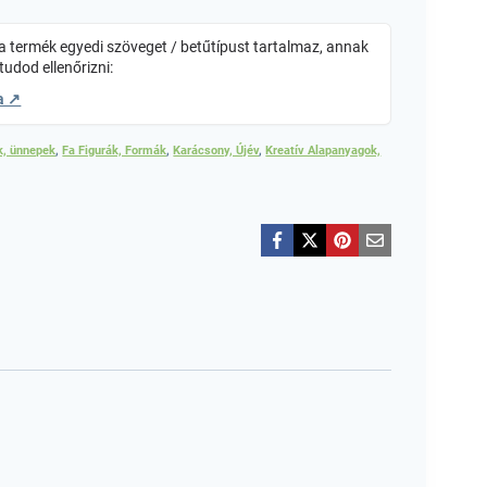
 termék egyedi szöveget / betűtípust tartalmaz, annak
tudod ellenőrizni:
a ↗
k, ünnepek
,
Fa Figurák, Formák
,
Karácsony, Újév
,
Kreatív Alapanyagok,