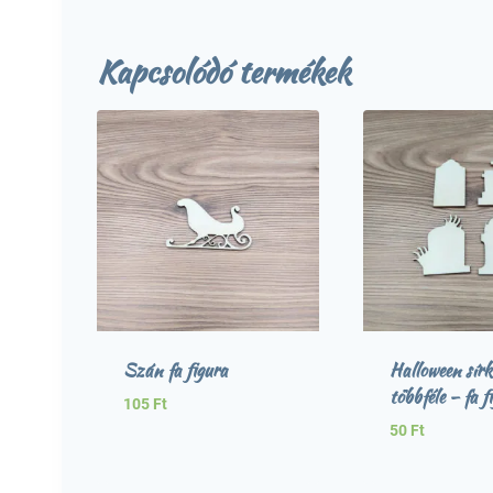
Kapcsolódó termékek
Szán fa figura
Halloween sírk
többféle – fa f
105
Ft
50
Ft