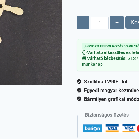
Kormány
Ko
-
+
-
fa
figura
⚡ GYORS FELDOLGOZÁS VÁRHATÓ
mennyiség
⏱
Várható elkészülés és fel
🚚
Várható kézbesítés:
GLS /
munkanap
Szállítás 1290Ft-tól.
Egyedi magyar kézműve
Bármilyen grafikai módo
Biztonságos fizetés