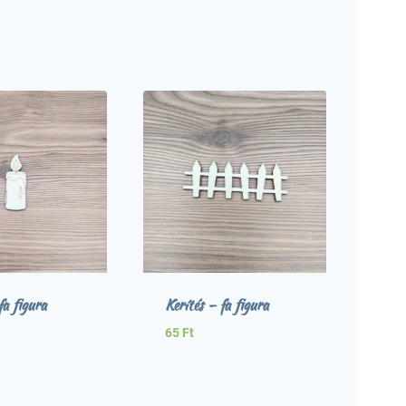
a figura
Kerítés – fa figura
65
Ft