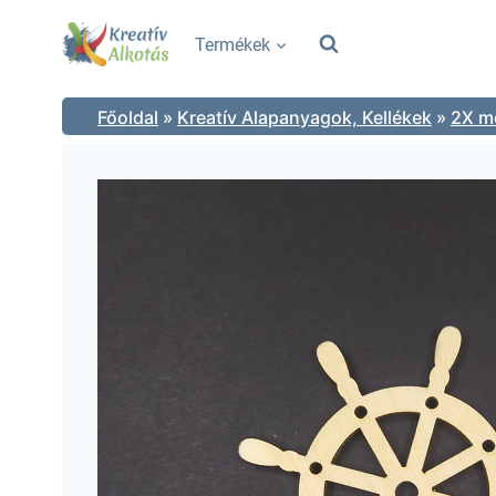
Skip
to
Termékek
content
Főoldal
»
Kreatív Alapanyagok, Kellékek
»
2X mé