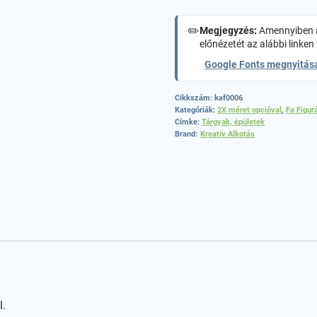
✏️
Megjegyzés:
Amennyiben a
előnézetét az alábbi linken 
Google Fonts megnyitás
Cikkszám:
kaf0006
Kategóriák:
2X méret opcióval
,
Fa Figur
Címke:
Tárgyak, épületek
Brand:
Kreatív Alkotás
l.