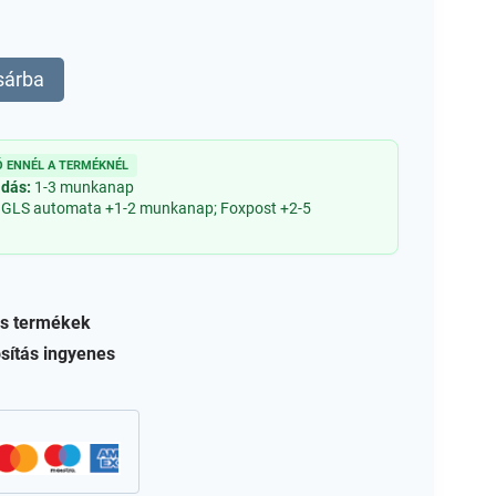
sárba
 ENNÉL A TERMÉKNÉL
adás:
1-3 munkanap
 GLS automata +1-2 munkanap; Foxpost +2-5
s termékek
sítás ingyenes