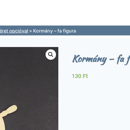
ret opcióval
»
Kormány – fa figura
Kormány – fa f
130
Ft