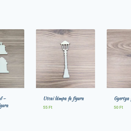
ő –
Utcai lámpa fa figura
Gyertya f
igura
55
Ft
50
Ft