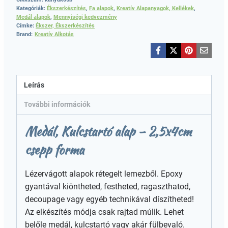
Kategóriák:
Ékszerkészítés
,
Fa alapok
,
Kreatív Alapanyagok, Kellékek
,
Medál alapok
,
Mennyiségi kedvezmény
Címke:
Ékszer, Ékszerkészítés
Brand:
Kreatív Alkotás
Leírás
További információk
Medál, Kulcstartó alap – 2,5x4cm
csepp forma
Lézervágott alapok rétegelt lemezből. Epoxy
gyantával kiöntheted, festheted, ragaszthatod,
decoupage vagy egyéb technikával díszítheted!
Az elkészítés módja csak rajtad múlik. Lehet
belőle medál, kulcstartó vagy akár fülbevaló.