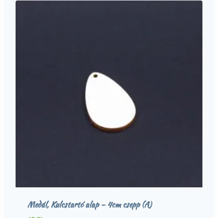
Medál, Kulcstartó alap – 4cm csepp (A)