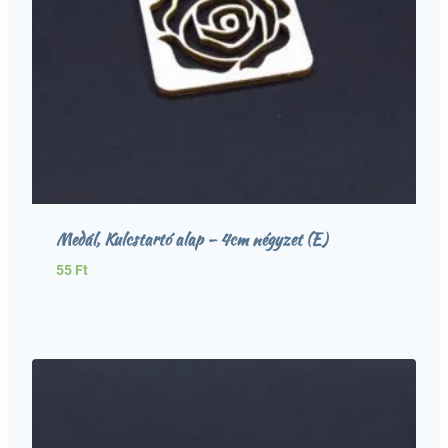
Medál, Kulcstartó alap – 4cm négyzet (E)
55
Ft