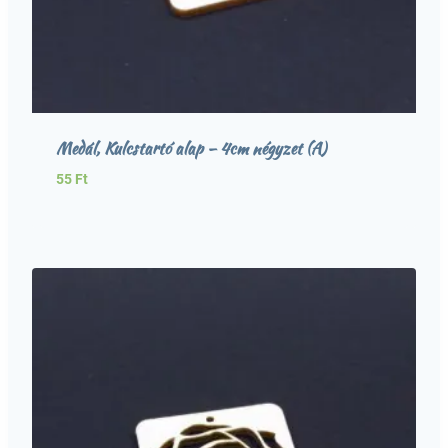
Medál, Kulcstartó alap – 4cm négyzet (A)
55
Ft