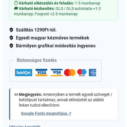
4cm
⏱
Várható elkészülés és feladás:
1-3 munkanap
csepp
🚚
Várható kézbesítés:
GLS / GLS automata +1-2
munkanap; Foxpost +2-5 munkanap
(B)
mennyiség
Szállítás 1290Ft-tól.
Egyedi magyar kézműves termékek
Bármilyen grafikai módosítás ingyenes
Biztonságos fizetés
✏️
Megjegyzés:
Amennyiben a termék egyedi szöveget /
betűtípust tartalmaz, annak előnézetét az alábbi
linken tudod ellenőrizni:
Google Fonts megnyitása ↗
Cikkszám:
kanyak05b