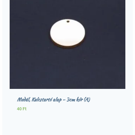
Medál, Kulcstartó alap – 3cm kör (A)
40
Ft