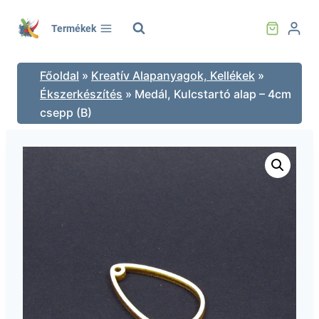
Skip
to
Termékek
content
Főoldal
»
Kreatív Alapanyagok, Kellékek
»
Ékszerkészítés
»
Medál, Kulcstartó alap – 4cm
csepp (B)