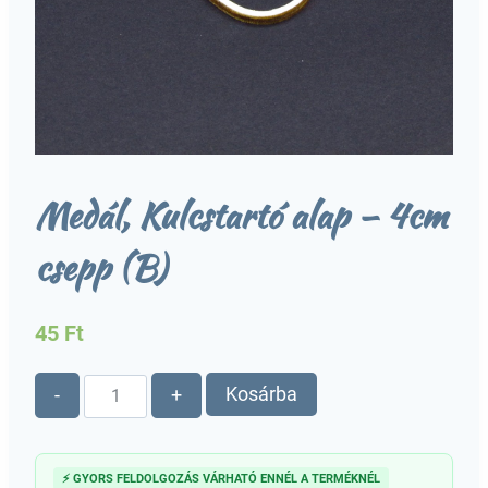
Medál, Kulcstartó alap – 4cm
csepp (B)
45
Ft
Medál,
Kosárba
-
+
Kulcstartó
alap
-
⚡ GYORS FELDOLGOZÁS VÁRHATÓ ENNÉL A TERMÉKNÉL