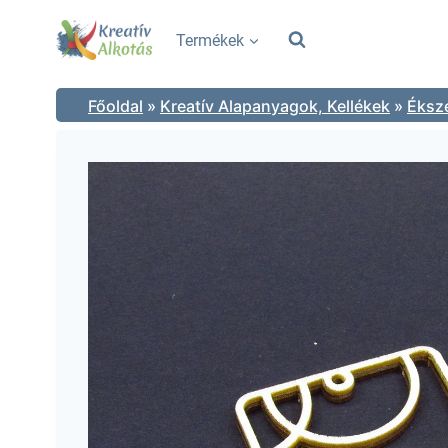
Skip
to
Termékek
content
Főoldal
»
Kreatív Alapanyagok, Kellékek
»
Éksz