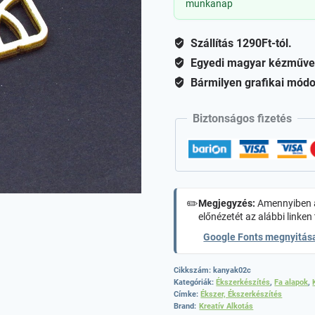
munkanap
(C)
mennyiség
Szállítás 1290Ft-tól.
Egyedi magyar kézműve
Bármilyen grafikai módo
Biztonságos fizetés
✏️
Megjegyzés:
Amennyiben a
előnézetét az alábbi linken 
Google Fonts megnyitás
Cikkszám:
kanyak02c
Kategóriák:
Ékszerkészítés
,
Fa alapok
,
Címke:
Ékszer, Ékszerkészítés
Brand:
Kreatív Alkotás