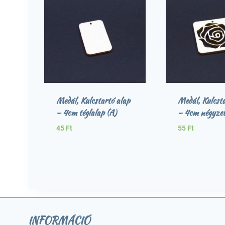
Medál, Kulcstartó alap
Medál, Kulcsta
– 4cm téglalap (A)
– 4cm négyzet
45
Ft
55
Ft
INFORMÁCIÓ