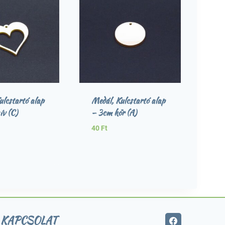
ulcstartó alap
Medál, Kulcstartó alap
ív (C)
– 3cm kör (A)
40
Ft
KAPCSOLAT