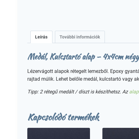
Leírás
További információk
Medál, Kulcstartó alap – 4x4cm nég
Lézervágott alapok rétegelt lemezből. Epoxy gyantá
rajtad múlik. Lehet belőle medál, kulcstartó vagy ak
Tipp: 2 rétegű medált / díszt is készíthetsz. Az
alap
Kapcsolódó termékek