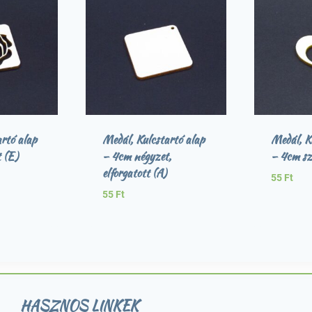
rtó alap
Medál, Kulcstartó alap
Medál, K
 (E)
– 4cm négyzet,
– 4cm sz
elforgatott (A)
55
Ft
55
Ft
HASZNOS LINKEK