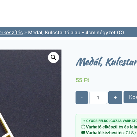
erkészítés
»
Medál, Kulcstartó alap – 4cm négyzet (C)
Medál, Kulcstar
55
Ft
Medál,
Ko
-
+
Kulcstartó
alap
-
⚡ GYORS FELDOLGOZÁS VÁRHATÓ
4cm
⏱
Várható elkészülés és fel
négyzet
🚚
Várható kézbesítés:
GLS /