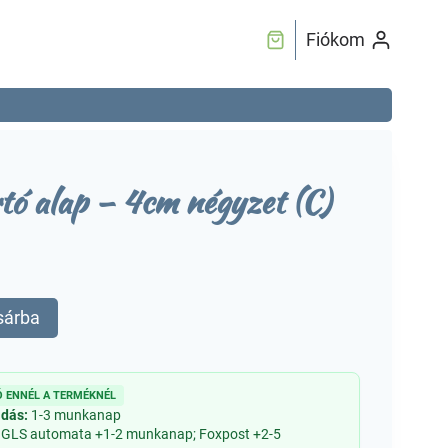
Fiókom
tó alap – 4cm négyzet (C)
sárba
 ENNÉL A TERMÉKNÉL
adás:
1-3 munkanap
 GLS automata +1-2 munkanap; Foxpost +2-5