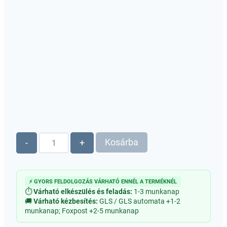
Kincsesládika,
Kosárba
-
+
pénzátadó,
persely,
ékszerdoboz
⚡ GYORS FELDOLGOZÁS VÁRHATÓ ENNÉL A TERMÉKNÉL
mennyiség
⏱
Várható elkészülés és feladás:
1-3 munkanap
🚚
Várható kézbesítés:
GLS / GLS automata +1-2
munkanap; Foxpost +2-5 munkanap