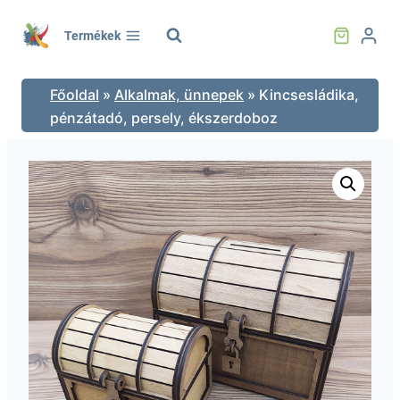
Skip
to
Termékek
content
Főoldal
»
Alkalmak, ünnepek
»
Kincsesládika,
pénzátadó, persely, ékszerdoboz