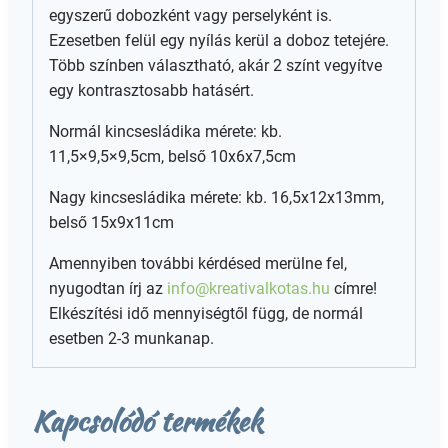
egyszerű dobozként vagy perselyként is.
Ezesetben felül egy nyílás kerül a doboz tetejére.
Több színben választható, akár 2 színt vegyítve
egy kontrasztosabb hatásért.
Normál kincsesládika mérete: kb.
11,5×9,5×9,5cm, belső 10x6x7,5cm
Nagy kincsesládika mérete: kb. 16,5x12x13mm,
belső 15x9x11cm
Amennyiben további kérdésed merülne fel,
nyugodtan írj az
info@kreativalkotas.hu
címre!
Elkészítési idő mennyiségtől függ, de normál
esetben 2-3 munkanap.
Kapcsolódó termékek