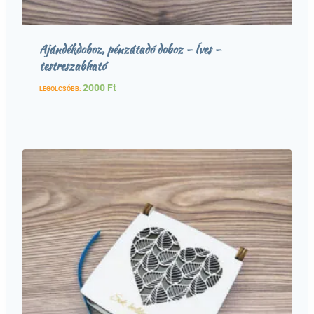
Ajándékdoboz, pénzátadó doboz – Íves –
testreszabható
2000
Ft
LEGOLCSÓBB: