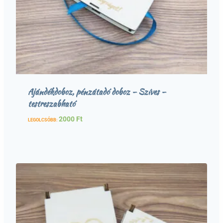
Ajándékdoboz, pénzátadó doboz – Szíves –
testreszabható
2000
Ft
LEGOLCSÓBB: