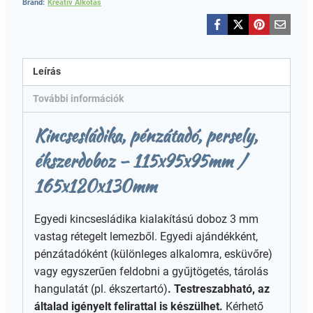
Brand:
Kreatív Alkotás
Leírás
További információk
Kincsesládika, pénzátadó, persely,
ékszerdoboz – 115x95x95mm /
165x120x130mm
Egyedi kincsesládika kialakítású doboz 3 mm
vastag rétegelt lemezből. Egyedi ajándékként,
pénzátadóként (különleges alkalomra, esküvőre)
vagy egyszerűen feldobni a gyűjtögetés, tárolás
hangulatát (pl. ékszertartó)
. Testreszabható, az
általad igényelt felirattal is készülhet.
Kérhető