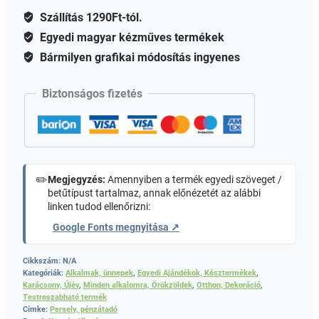
Szállítás 1290Ft-tól.
Egyedi magyar kézműves termékek
Bármilyen grafikai módosítás ingyenes
Biztonságos fizetés
✏️
Megjegyzés:
Amennyiben a termék egyedi szöveget /
betűtípust tartalmaz, annak előnézetét az alábbi
linken tudod ellenőrizni:
Google Fonts megnyitása ↗
Cikkszám:
N/A
Kategóriák:
Alkalmak, ünnepek
,
Egyedi Ajándékok, Késztermékek
,
Karácsony, Újév
,
Minden alkalomra, Örökzöldek
,
Otthon, Dekoráció
,
Testreszabható termék
Címke:
Persely, pénzátadó