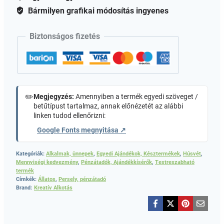
Bármilyen grafikai módosítás ingyenes
Biztonságos fizetés
✏️
Megjegyzés:
Amennyiben a termék egyedi szöveget /
betűtípust tartalmaz, annak előnézetét az alábbi
linken tudod ellenőrizni:
Google Fonts megnyitása ↗
Kategóriák:
Alkalmak, ünnepek
,
Egyedi Ajándékok, Késztermékek
,
Húsvét
,
Mennyiségi kedvezmény
,
Pénzátadók, Ajándékkísérők
,
Testreszabható
termék
Címkék:
Állatos
,
Persely, pénzátadó
Brand:
Kreatív Alkotás