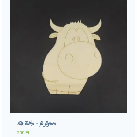
Kis Bika – fa figura
200
Ft