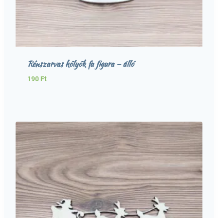
Rénszarvas kölyök fa figura – álló
190
Ft