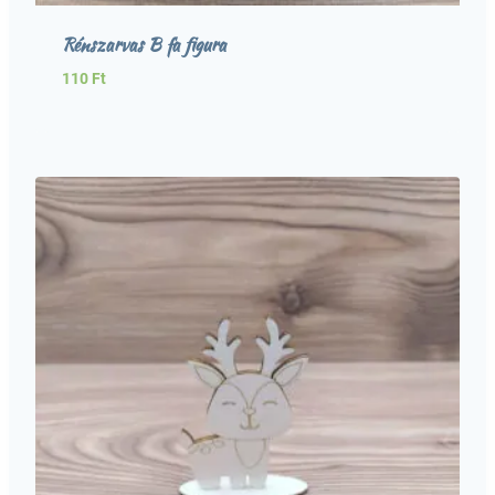
Rénszarvas B fa figura
110
Ft