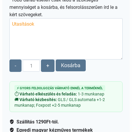
mennyiséget a kosárba, és felsorolásszerűen írd le a
kért szövegeket.
Húsvéti
Kosárba
-
+
pénzátadó
nyuszi
mennyiség
⚡ GYORS FELDOLGOZÁS VÁRHATÓ ENNÉL A TERMÉKNÉL
⏱
Várható elkészülés és feladás:
1-3 munkanap
🚚
Várható kézbesítés:
GLS / GLS automata +1-2
munkanap; Foxpost +2-5 munkanap
Szállítás 1290Ft-tól.
Egyedi magyar kézműves termékek