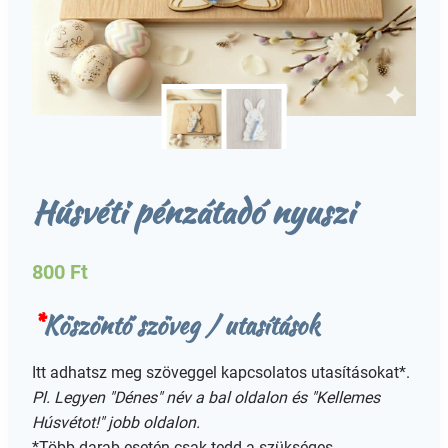
Húsvéti pénzátadó nyuszi
800
Ft
*
Köszöntő szöveg / utasítások
Itt adhatsz meg szöveggel kapcsolatos utasításokat*.
Pl. Legyen "Dénes" név a bal oldalon és "Kellemes
Húsvétot!" jobb oldalon.
*Több darab esetén csak tedd a szükséges