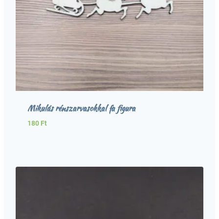
Mikulás rénszarvasokkal fa figura
180
Ft