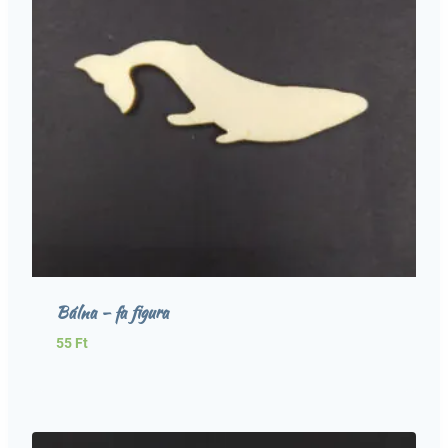
Bálna – fa figura
55
Ft