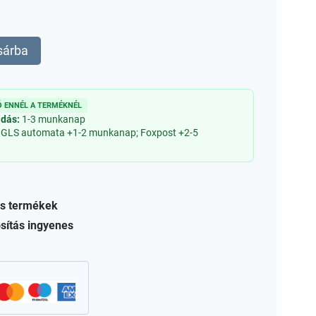
sárba
 ENNÉL A TERMÉKNÉL
adás:
1-3 munkanap
 GLS automata +1-2 munkanap; Foxpost +2-5
s termékek
sítás ingyenes