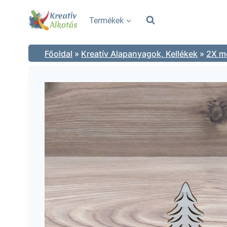
Skip
to
Termékek
content
Főoldal
»
Kreatív Alapanyagok, Kellékek
»
2X mé