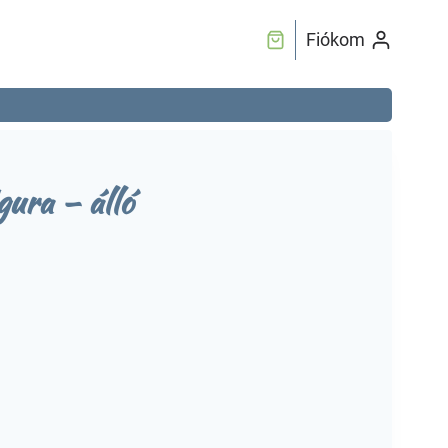
Fiókom
gura – álló