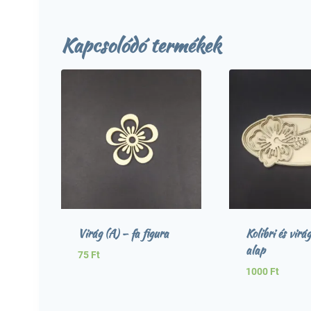
Kapcsolódó termékek
Virág (A) – fa figura
Kolibri és vir
alap
75
Ft
1000
Ft