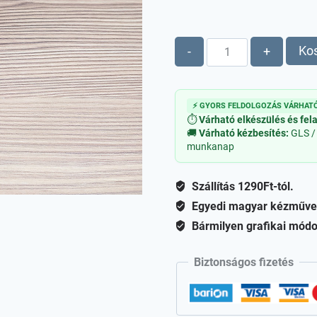
Fenyőfa
Ko
-
+
B
fa
figura
⚡ GYORS FELDOLGOZÁS VÁRHATÓ
-
⏱
Várható elkészülés és fel
álló
🚚
Várható kézbesítés:
GLS /
munkanap
mennyiség
Szállítás 1290Ft-tól.
Egyedi magyar kézműve
Bármilyen grafikai módo
Biztonságos fizetés