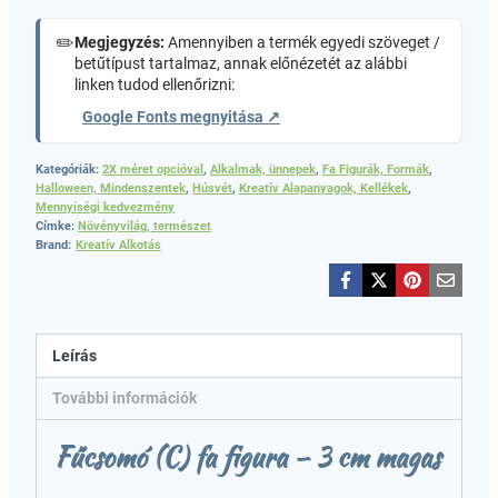
✏️
Megjegyzés:
Amennyiben a termék egyedi szöveget /
betűtípust tartalmaz, annak előnézetét az alábbi
linken tudod ellenőrizni:
Google Fonts megnyitása ↗
Kategóriák:
2X méret opcióval
,
Alkalmak, ünnepek
,
Fa Figurák, Formák
,
Halloween, Mindenszentek
,
Húsvét
,
Kreatív Alapanyagok, Kellékek
,
Mennyiségi kedvezmény
Címke:
Növényvilág, természet
Brand:
Kreatív Alkotás
Leírás
További információk
Fűcsomó (C) fa figura – 3 cm magas