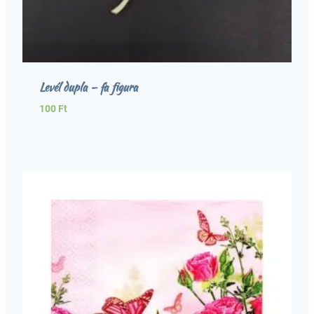
Levél dupla – fa figura
100
Ft