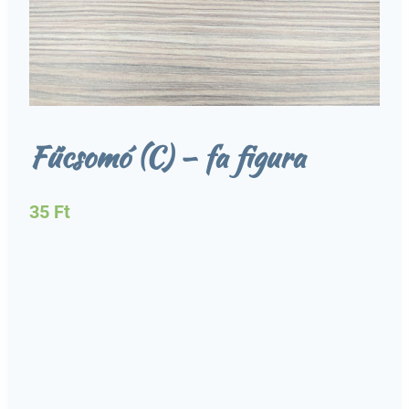
Fűcsomó (C) – fa figura
35
Ft