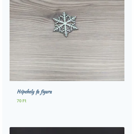
Hópehely fa figura
70
Ft