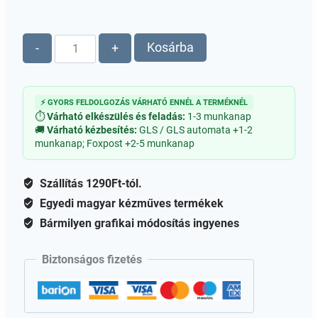
Fűcsomó
Kosárba
-
+
(C)
-
fa
⚡ GYORS FELDOLGOZÁS VÁRHATÓ ENNÉL A TERMÉKNÉL
figura
⏱
Várható elkészülés és feladás:
1-3 munkanap
mennyiség
🚚
Várható kézbesítés:
GLS / GLS automata +1-2
munkanap; Foxpost +2-5 munkanap
Szállítás 1290Ft-tól.
Egyedi magyar kézműves termékek
Bármilyen grafikai módosítás ingyenes
Biztonságos fizetés