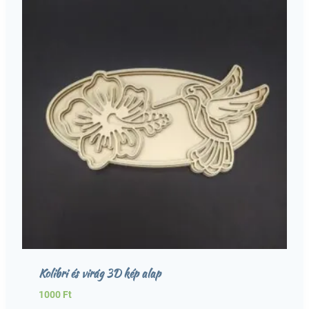
Kolibri és virág 3D kép alap
1000
Ft