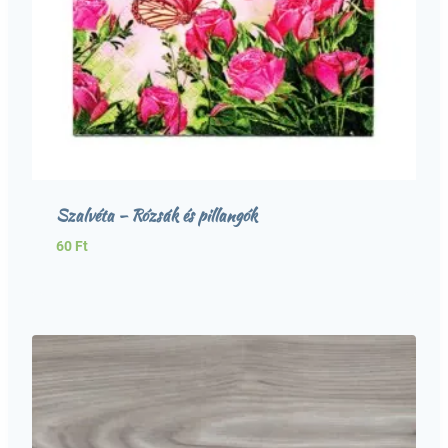
Szalvéta – Rózsák és pillangók
60
Ft