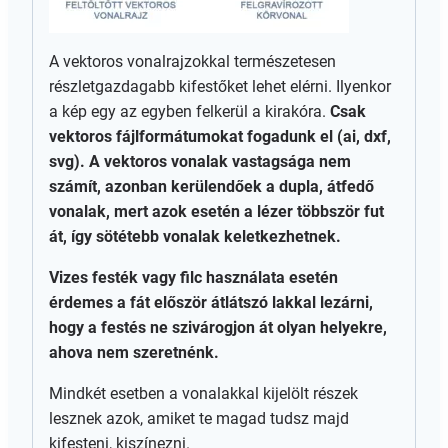
A vektoros vonalrajzokkal természetesen
részletgazdagabb kifestőket lehet elérni. Ilyenkor
a kép egy az egyben felkerül a kirakóra.
Csak
vektoros fájlformátumokat fogadunk el (ai, dxf,
svg). A vektoros vonalak vastagsága nem
számít, azonban kerülendőek a dupla, átfedő
vonalak, mert azok esetén a lézer többször fut
át, így sötétebb vonalak keletkezhetnek.
Vizes festék vagy filc használata esetén
érdemes a fát először átlátszó lakkal lezárni,
hogy a festés ne szivárogjon át olyan helyekre,
ahova nem szeretnénk.
Mindkét esetben a vonalakkal kijelölt részek
lesznek azok, amiket te magad tudsz majd
kifesteni, kiszínezni.