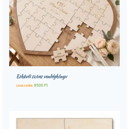
Esküvői szíves vendégkönyv
8500
Ft
LEGOLCSÓBB: