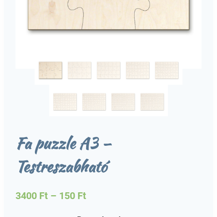
Fa puzzle A3 –
Testreszabható
3400
Ft
–
150
Ft