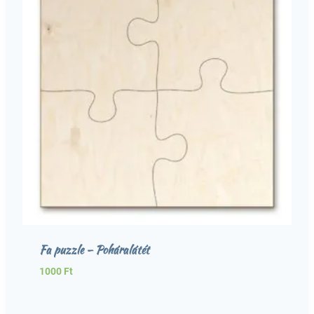
Fa puzzle – Poháralátét
1000
Ft