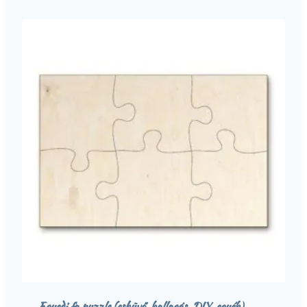
Egyedi fa puzzle (esküvő, ballagás, DIY, egyéb)