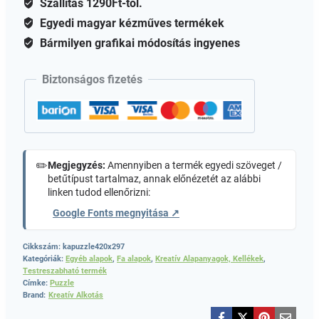
Szállítás 1290Ft-tól.
Egyedi magyar kézműves termékek
Bármilyen grafikai módosítás ingyenes
Biztonságos fizetés
✏️
Megjegyzés:
Amennyiben a termék egyedi szöveget /
betűtípust tartalmaz, annak előnézetét az alábbi
linken tudod ellenőrizni:
Google Fonts megnyitása ↗
Cikkszám:
kapuzzle420x297
Kategóriák:
Egyéb alapok
,
Fa alapok
,
Kreatív Alapanyagok, Kellékek
,
Testreszabható termék
Címke:
Puzzle
Brand:
Kreatív Alkotás