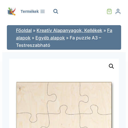
Skip
to
Termékek
content
Főoldal
»
Kreatív Alapanyagok, Kellékek
»
Fa
alapok
»
Egyéb alapok
»
Fa puzzle A3 –
Testreszabható