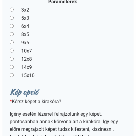
Paraméterek
3x2
5x3
6x4
8x5
9x6
10x7
12x8
14x9
15x10
Kép opció
*
Kérsz képet a kirakóra?
Igény esetén lézerrel felrajzolunk egy képet,
pontosabban annak körvonalait a kirakóra. Így egy
előre megrajzolt képet tudsz kifesteni, kiszínezni.