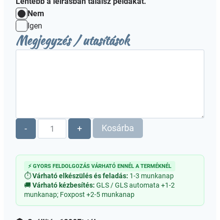
Lentebb a leírásban találsz példákat.
Nem
Igen
Megjegyzés / utasítások
Fa
Kosárba
-
+
puzzle
A3
-
⚡ GYORS FELDOLGOZÁS VÁRHATÓ ENNÉL A TERMÉKNÉL
Testreszabható
⏱
Várható elkészülés és feladás:
1-3 munkanap
mennyiség
🚚
Várható kézbesítés:
GLS / GLS automata +1-2
munkanap; Foxpost +2-5 munkanap