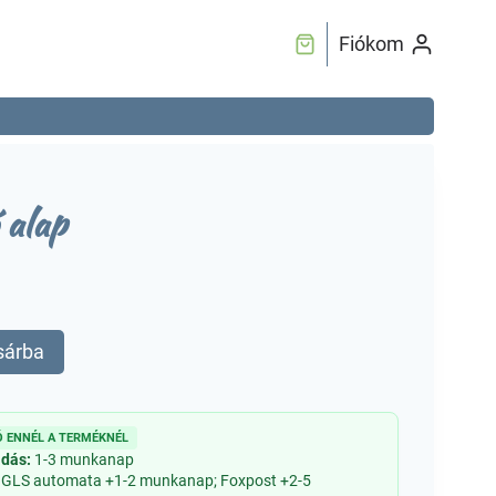
Fiókom
 alap
sárba
 ENNÉL A TERMÉKNÉL
adás:
1-3 munkanap
 GLS automata +1-2 munkanap; Foxpost +2-5