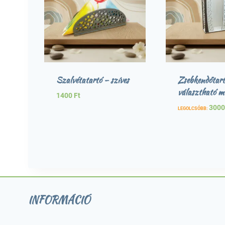
Szalvétatartó – szíves
Zsebkendőtart
választható m
1400
Ft
300
LEGOLCSÓBB:
INFORMÁCIÓ