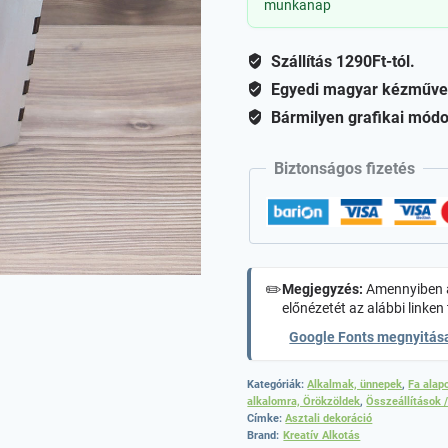
munkanap
Szállítás 1290Ft-tól.
Egyedi magyar kézműve
Bármilyen grafikai módo
Biztonságos fizetés
✏️
Megjegyzés:
Amennyiben a
előnézetét az alábbi linken 
Google Fonts megnyitás
Kategóriák:
Alkalmak, ünnepek
,
Fa alap
alkalomra, Örökzöldek
,
Összeállítások 
Címke:
Asztali dekoráció
Brand:
Kreatív Alkotás