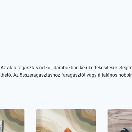
z alap ragasztás nélkül, darabokban kerül értékesítésre. Segíts
íthető. Az összeragasztáshoz faragasztót vagy általános hobbir