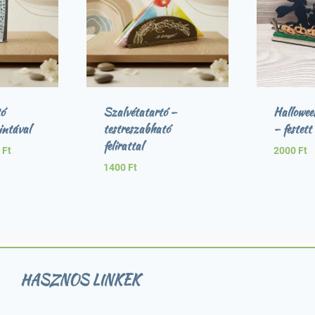
ó
Szalvétatartó –
Halloween
intával
testreszabható
– festett
felirattal
0
Ft
2000
Ft
1400
Ft
HASZNOS LINKEK