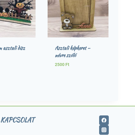
 asztali dísz
Asztali képkeret –
névre szóló
2500
Ft
KAPCSOLAT