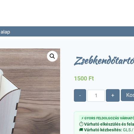
 alap
Zsebkendőtartó
1500
Ft
Zsebkendőtartó
Ko
-
+
alap
mennyiség
⚡ GYORS FELDOLGOZÁS VÁRHATÓ
⏱
Várható elkészülés és fel
🚚
Várható kézbesítés:
GLS /