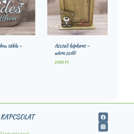
hon tábla –
Asztali képkeret –
névre szóló
2500
Ft
KAPCSOLAT