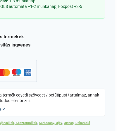
adás:
1-3 munkanap
 GLS automata +1-2 munkanap; Foxpost +2-5
s termékek
sítás ingyenes
 termék egyedi szöveget / betűtípust tartalmaz, annak
tudod ellenőrizni:
a ↗
Ajándékok, Késztermékek
,
Karácsony, Újév
,
Otthon, Dekoráció