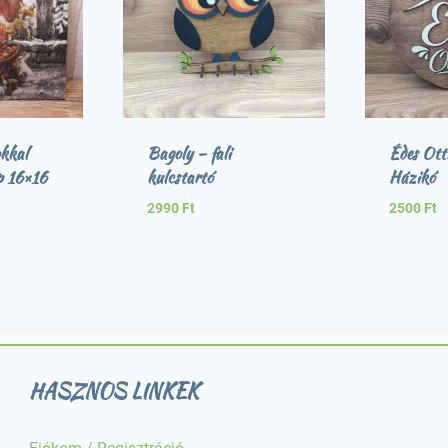
okkal
Bagoly – fali
Édes Ott
p 16×16
kulcstartó
Házikó
2990
Ft
2500
Ft
urrent
rice
:
00 Ft.
HASZNOS LINKEK