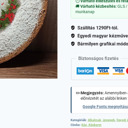
⏱
Várható elkészülés és fel
🚚
Várható kézbesítés:
GLS /
mennyiség
munkanap
Szállítás 1290Ft-tól.
Egyedi magyar kézműve
Bármilyen grafikai módo
Biztonságos fizetés
✏️
Megjegyzés:
Amennyiben a
előnézetét az alábbi linken 
Google Fonts megnyitás
Kategóriák:
Alkalmak, ünnepek
,
Egyedi 
Címke:
Kép, Képkeret