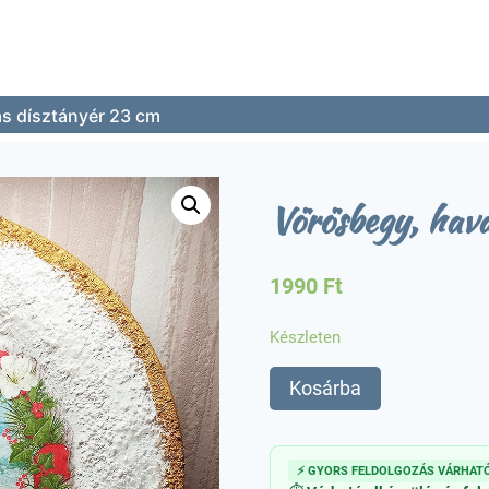
s dísztányér 23 cm
Vörösbegy, hav
1990
Ft
Készleten
Vörösbegy,
Kosárba
havas
dísztányér
23
⚡ GYORS FELDOLGOZÁS VÁRHATÓ
cm