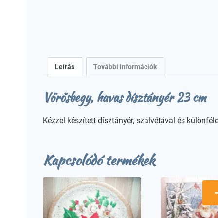
Leírás
További információk
Vörösbegy, havas dísztányér 23 cm
Kézzel készített dísztányér, szalvétával és különfél
Kapcsolódó termékek