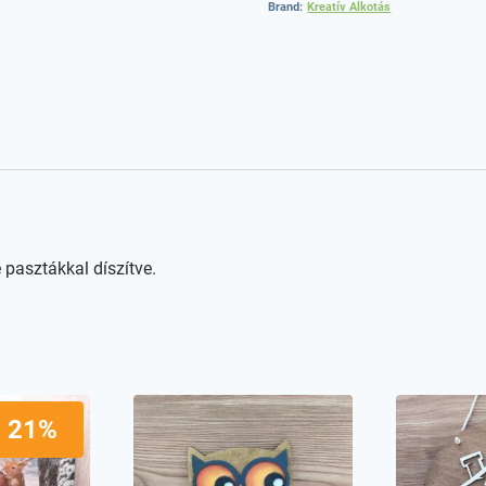
Brand:
Kreatív Alkotás
e pasztákkal díszítve.
- 21%