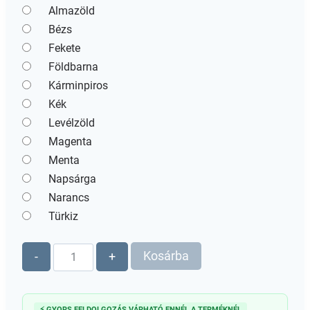
Almazöld
Bézs
Fekete
Földbarna
Kárminpiros
Kék
Levélzöld
Magenta
Menta
Napsárga
Narancs
Türkiz
Pentart
Kosárba
-
+
matt
akrilfesték
50ml
⚡ GYORS FELDOLGOZÁS VÁRHATÓ ENNÉL A TERMÉKNÉL