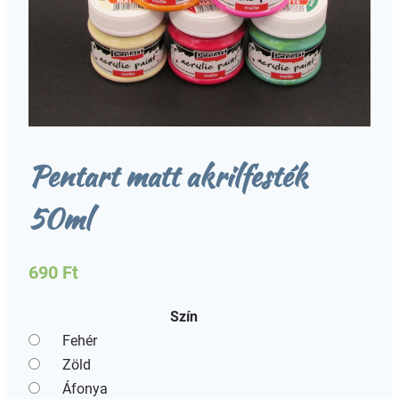
Pentart matt akrilfesték
50ml
690
Ft
Szín
Fehér
Zöld
Áfonya