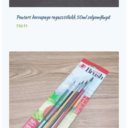
Pentart decoupage ragasztólakk 50ml selyemfényű
750
Ft