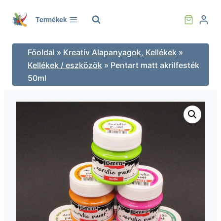
Skip
to
Termékek
content
Főoldal
»
Kreatív Alapanyagok, Kellékek
»
Kellékek / eszközök
»
Pentart matt akrilfesték
50ml