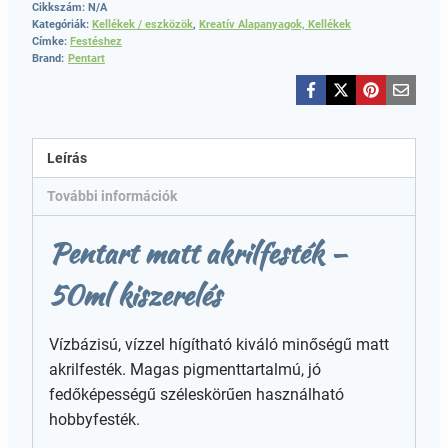
Cikkszám:
N/A
Kategóriák:
Kellékek / eszközök
,
Kreatív Alapanyagok, Kellékek
Címke:
Festéshez
Brand:
Pentart
Leírás
További információk
Pentart matt akrilfesték –
50ml kiszerelés
Vízbázisú, vízzel hígítható kiváló minőségű matt
akrilfesték. Magas pigmenttartalmú, jó
fedőképességű széleskörűen használható
hobbyfesték.