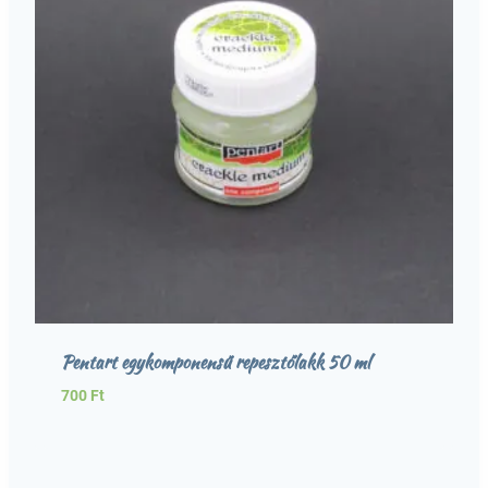
Pentart egykomponensű repesztőlakk 50 ml
700
Ft