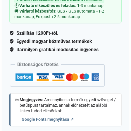
mennyiség
⏱
Várható elkészülés és feladás:
1-3 munkanap
🚚
Várható kézbesítés:
GLS / GLS automata +1-2
munkanap; Foxpost +2-5 munkanap
Szállítás 1290Ft-tól.
Egyedi magyar kézműves termékek
Bármilyen grafikai módosítás ingyenes
Biztonságos fizetés
✏️
Megjegyzés:
Amennyiben a termék egyedi szöveget /
betűtípust tartalmaz, annak előnézetét az alábbi
linken tudod ellenőrizni:
Google Fonts megnyitása ↗