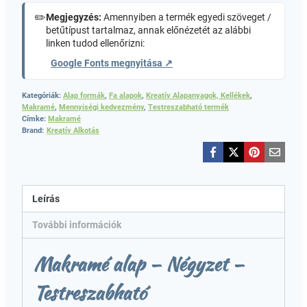
✏️
Megjegyzés:
Amennyiben a termék egyedi szöveget /
betűtípust tartalmaz, annak előnézetét az alábbi
linken tudod ellenőrizni:
Google Fonts megnyitása ↗
Kategóriák:
Alap formák
,
Fa alapok
,
Kreatív Alapanyagok, Kellékek
,
Makramé
,
Mennyiségi kedvezmény
,
Testreszabható termék
Címke:
Makramé
Brand:
Kreatív Alkotás
Leírás
További információk
Makramé alap – Négyzet –
Testreszabható