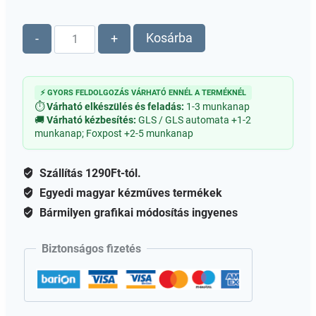
Makramé
Kosárba
-
+
alap
-
Négyzet
⚡ GYORS FELDOLGOZÁS VÁRHATÓ ENNÉL A TERMÉKNÉL
-
⏱
Várható elkészülés és feladás:
1-3 munkanap
Testreszabható
🚚
Várható kézbesítés:
GLS / GLS automata +1-2
munkanap; Foxpost +2-5 munkanap
mennyiség
Szállítás 1290Ft-tól.
Egyedi magyar kézműves termékek
Bármilyen grafikai módosítás ingyenes
Biztonságos fizetés