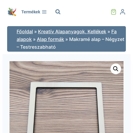
Skip
to
Termékek
content
Főoldal
»
Kreatív Alapanyagok, Kellékek
»
Fa
alapok
»
Alap formák
»
Makramé alap – Négyzet
– Testreszabható