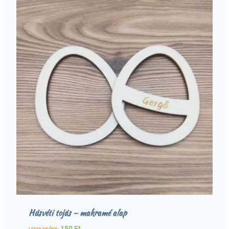
Húsvéti tojás – makramé alap
150
Ft