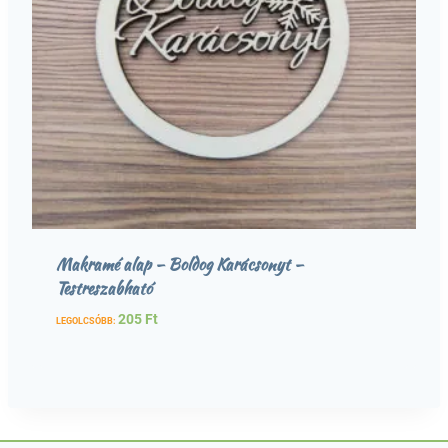
Makramé alap – Boldog Karácsonyt –
Testreszabható
205
Ft
LEGOLCSÓBB: