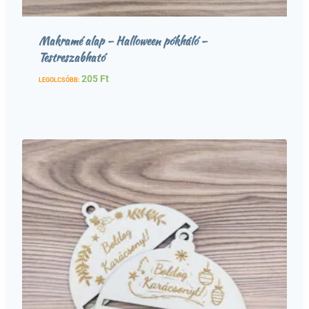
Makramé alap – Halloween pókháló –
Testreszabható
205
Ft
LEGOLCSÓBB: