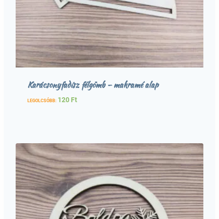
Karácsonyfadísz félgömb – makramé alap
120
Ft
LEGOLCSÓBB: