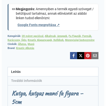
✏️
Megjegyzés:
Amennyiben a termék egyedi szöveget /
betűtípust tartalmaz, annak előnézetét az alábbi
linken tudod ellenőrizni:
Google Fonts megnyitása ↗
Kategóriák:
2X méret opcióval
,
Alkalmak, ünnepek
,
Fa Figurák, Formák
,
Karácsony, Újév
,
Kreatív Alapanyagok, Kellékek
,
Mennyiségi kedvezmény
Címkék:
Állatos
,
Manó
Brand:
Kreatív Alkotás
Leírás
További információk
Kutya, kutyus manó fa figura –
5cm