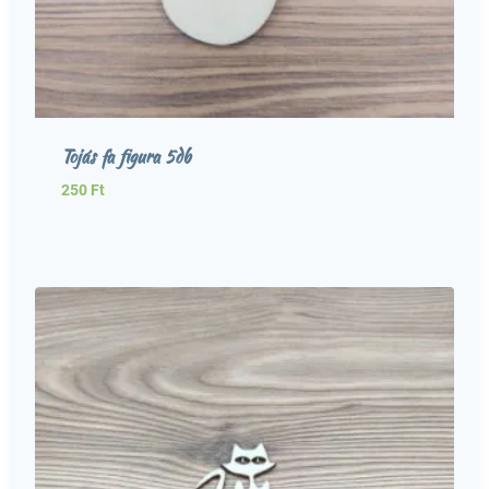
Tojás fa figura 5db
250
Ft