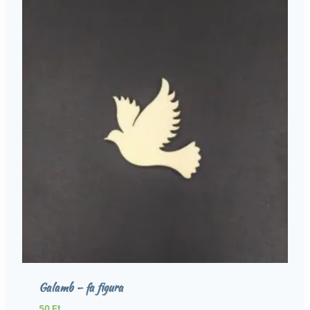
Galamb – fa figura
50
Ft