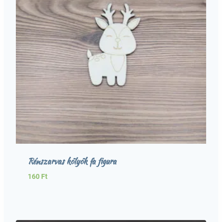
Rénszarvas kölyök fa figura
160
Ft