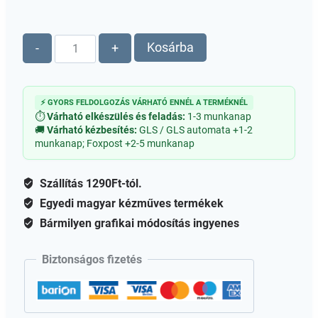
Kutya,
Kosárba
-
+
kutyus
manó
fa
⚡ GYORS FELDOLGOZÁS VÁRHATÓ ENNÉL A TERMÉKNÉL
figura
⏱
Várható elkészülés és feladás:
1-3 munkanap
mennyiség
🚚
Várható kézbesítés:
GLS / GLS automata +1-2
munkanap; Foxpost +2-5 munkanap
Szállítás 1290Ft-tól.
Egyedi magyar kézműves termékek
Bármilyen grafikai módosítás ingyenes
Biztonságos fizetés