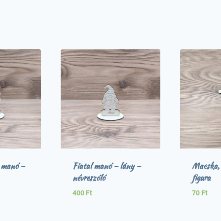
 manó –
Fiatal manó – lány –
Macska, 
névreszóló
figura
400
Ft
70
Ft