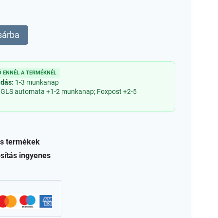
sárba
 ENNÉL A TERMÉKNÉL
adás:
1-3 munkanap
 GLS automata +1-2 munkanap; Foxpost +2-5
s termékek
sítás ingyenes