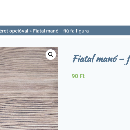
ret opcióval
»
Fiatal manó – fiú fa figura
Fiatal manó – f
90
Ft