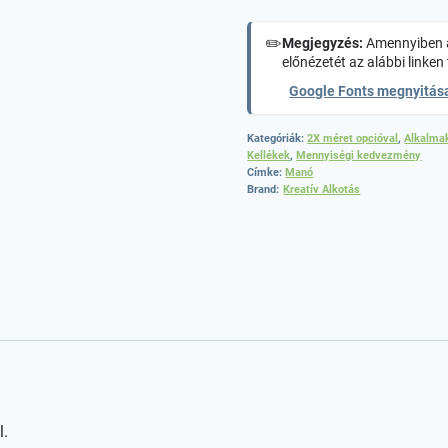
✏️
Megjegyzés:
Amennyiben a
előnézetét az alábbi linken 
Google Fonts megnyitás
Kategóriák:
2X méret opcióval
,
Alkalma
Kellékek
,
Mennyiségi kedvezmény
Címke:
Manó
Brand:
Kreatív Alkotás
l.