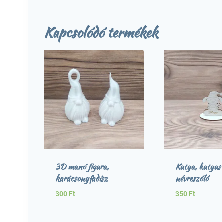
Kapcsolódó termékek
3D manó figura,
Kutya, kutyus
karácsonyfadísz
névreszóló
300
Ft
350
Ft