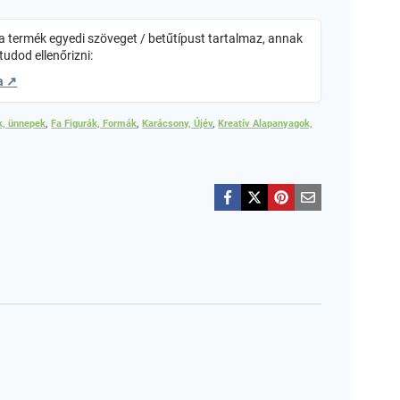
 termék egyedi szöveget / betűtípust tartalmaz, annak
tudod ellenőrizni:
a ↗
k, ünnepek
,
Fa Figurák, Formák
,
Karácsony, Újév
,
Kreatív Alapanyagok,