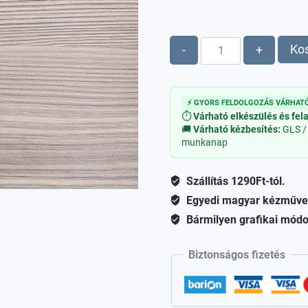
Fiatal
Ko
-
+
manó
-
fiú
⚡ GYORS FELDOLGOZÁS VÁRHATÓ
fa
⏱
Várható elkészülés és fel
figura
🚚
Várható kézbesítés:
GLS /
munkanap
mennyiség
Szállítás 1290Ft-tól.
Egyedi magyar kézműve
Bármilyen grafikai módo
Biztonságos fizetés