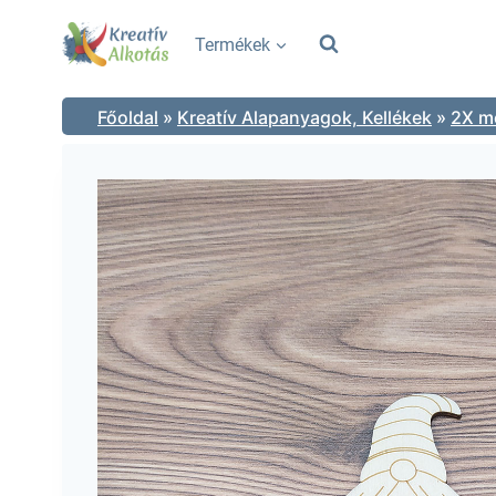
Skip
to
Termékek
content
Főoldal
»
Kreatív Alapanyagok, Kellékek
»
2X mé