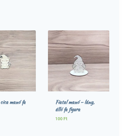
cica manó fa
Fiatal manó – lány,
álló fa figura
100
Ft