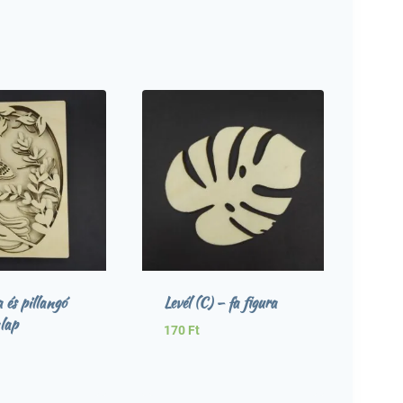
 és pillangó
Levél (C) – fa figura
lap
170
Ft