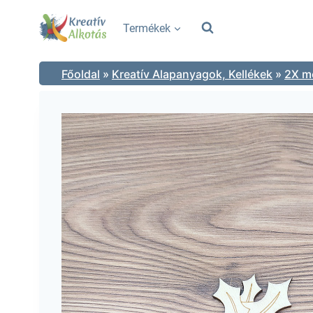
Skip
to
Termékek
content
Főoldal
»
Kreatív Alapanyagok, Kellékek
»
2X mé