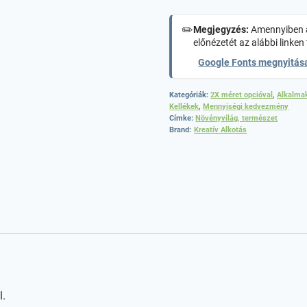
✏️
Megjegyzés:
Amennyiben a
előnézetét az alábbi linken 
Google Fonts megnyitás
Kategóriák:
2X méret opcióval
,
Alkalma
Kellékek
,
Mennyiségi kedvezmény
Címke:
Növényvilág, természet
Brand:
Kreatív Alkotás
l.