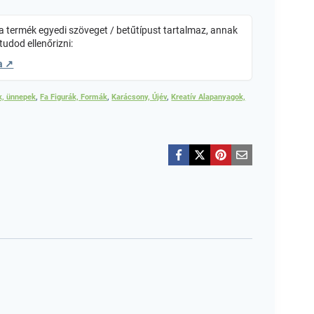
 termék egyedi szöveget / betűtípust tartalmaz, annak
tudod ellenőrizni:
a ↗
k, ünnepek
,
Fa Figurák, Formák
,
Karácsony, Újév
,
Kreatív Alapanyagok,