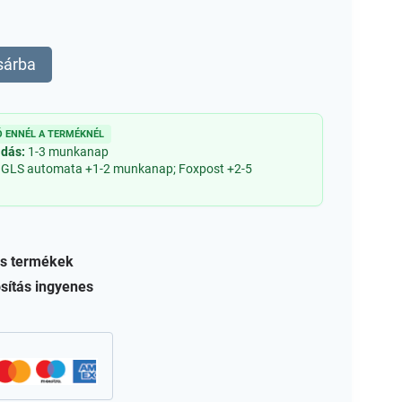
sárba
 ENNÉL A TERMÉKNÉL
adás:
1-3 munkanap
 GLS automata +1-2 munkanap; Foxpost +2-5
s termékek
sítás ingyenes