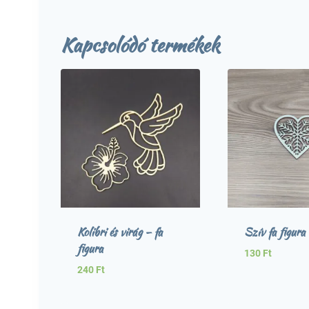
Kapcsolódó termékek
Kolibri és virág – fa
Szív fa figura
figura
130
Ft
240
Ft