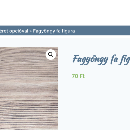
ret opcióval
»
Fagyöngy fa figura
Fagyöngy fa fi
70
Ft