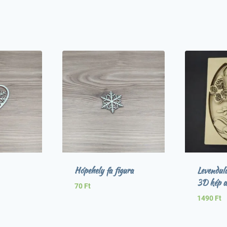
Hópehely fa figura
Levendula
3D kép a
70
Ft
1490
Ft