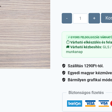
Fagyöngy
Ko
-
+
fa
figura
mennyiség
⚡ GYORS FELDOLGOZÁS VÁRHATÓ
⏱
Várható elkészülés és fel
🚚
Várható kézbesítés:
GLS /
munkanap
Szállítás 1290Ft-tól.
Egyedi magyar kézműve
Bármilyen grafikai módo
Biztonságos fizetés