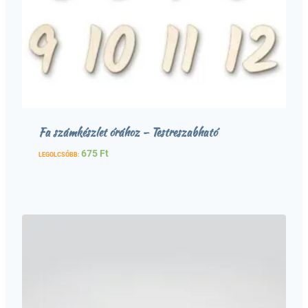
Fa számkészlet órához – Testreszabható
675
Ft
LEGOLCSÓBB: