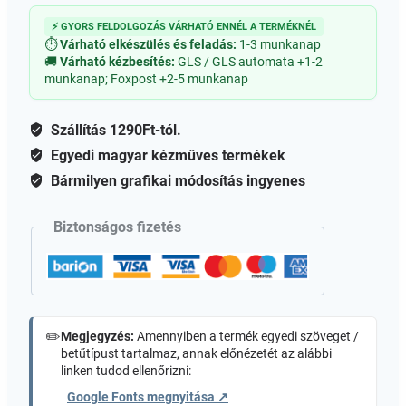
-
⚡ GYORS FELDOLGOZÁS VÁRHATÓ ENNÉL A TERMÉKNÉL
100ml
⏱
Várható elkészülés és feladás:
1-3 munkanap
mennyiség
🚚
Várható kézbesítés:
GLS / GLS automata +1-2
munkanap; Foxpost +2-5 munkanap
Szállítás 1290Ft-tól.
Egyedi magyar kézműves termékek
Bármilyen grafikai módosítás ingyenes
Biztonságos fizetés
✏️
Megjegyzés:
Amennyiben a termék egyedi szöveget /
betűtípust tartalmaz, annak előnézetét az alábbi
linken tudod ellenőrizni:
Google Fonts megnyitása ↗