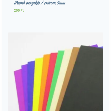
Maped pengekés / sniccer, 9mm
200
Ft