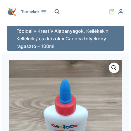
Skip
to
Termékek
content
Főoldal
»
Kreatív Alapanyagok, Kellékek
»
Kellékek / eszközök
»
Carioca folyékony
ragasztó – 100ml