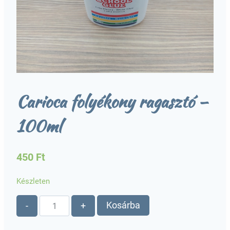
Carioca folyékony ragasztó –
100ml
450
Ft
Készleten
Carioca
Kosárba
-
+
folyékony
ragasztó